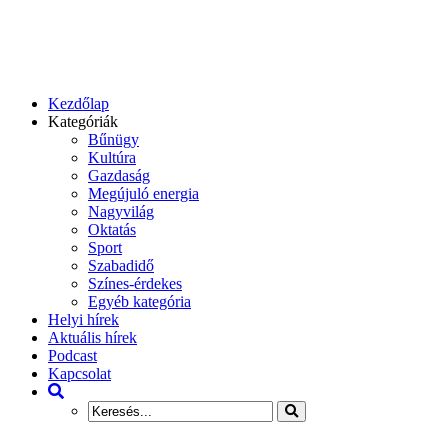
Kezdőlap
Kategóriák
Bűnügy
Kultúra
Gazdaság
Megújuló energia
Nagyvilág
Oktatás
Sport
Szabadidő
Színes-érdekes
Egyéb kategória
Helyi hírek
Aktuális hírek
Podcast
Kapcsolat