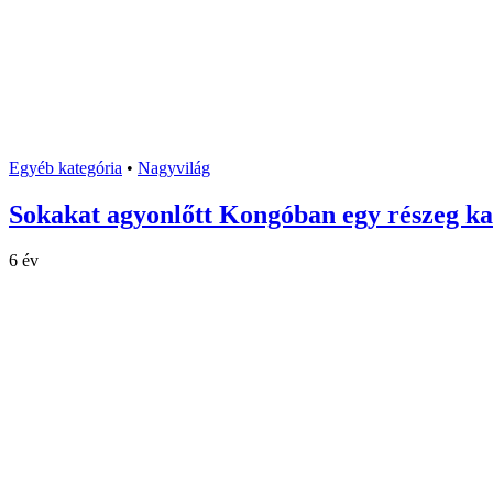
Egyéb kategória
•
Nagyvilág
Sokakat agyonlőtt Kongóban egy részeg k
6 év