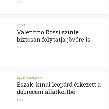
6 év
Sport
Valentino Rossi szinte
biztosan folytatja jövőre is
6 év
Egyéb kategória
Észak-kínai leopárd érkezett a
debreceni állatkertbe
6 év