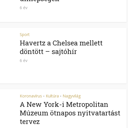
6 év
Sport
Havertz a Chelsea mellett
döntött – sajtóhír
6 év
Koronavírus
Kultúra
Nagyvilág
•
•
A New York-i Metropolitan
Múzeum ötnapos nyitvatartást
tervez