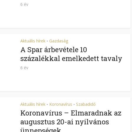
6 év
Aktuális hírek
Gazdaság
•
A Spar árbevétele 10
százalékkal emelkedett tavaly
6 év
Aktuális hírek
Koronavírus
Szabadidő
•
•
Koronavírus – Elmaradnak az
augusztus 20-ai nyilvános
ünnepségek