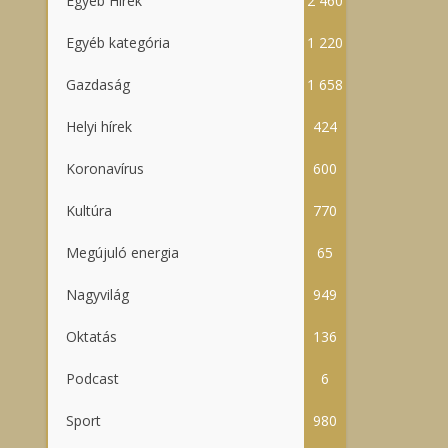
Egyéb Hírek
2 460
Egyéb kategória
1 220
Gazdaság
1 658
Helyi hírek
424
Koronavírus
600
Kultúra
770
Megújuló energia
65
Nagyvilág
949
Oktatás
136
Podcast
6
Sport
980