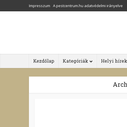
Impresszum
A pestcentrum.hu adatvédelmi irányelve
Kezdőlap
Kategóriák
Helyi híre
Arch