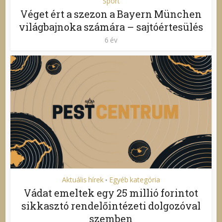
Sport
Véget ért a szezon a Bayern München
világbajnoka számára – sajtóértesülés
6 év
Aktuális hírek
Egyéb kategória
•
Vádat emeltek egy 25 millió forintot
sikkasztó rendelőintézeti dolgozóval
szemben