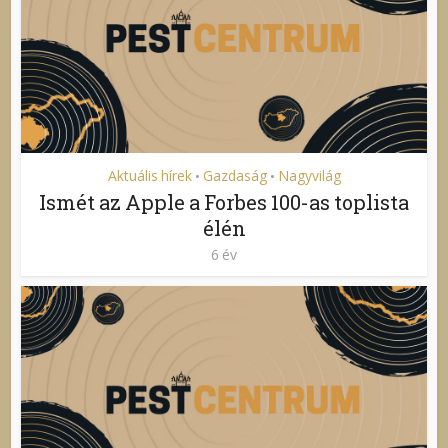
Aktuális hírek
Gazdaság
Nagyvilág
•
•
Ismét az Apple a Forbes 100-as toplista
élén
6 év