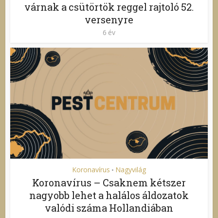
várnak a csütörtök reggel rajtoló 52.
versenyre
6 év
Koronavírus
Nagyvilág
•
Koronavírus – Csaknem kétszer
nagyobb lehet a halálos áldozatok
valódi száma Hollandiában