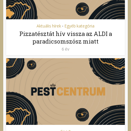
Aktuális hírek
Egyéb kategória
•
Pizzatésztát hív vissza az ALDI a
paradicsomszósz miatt
6 év