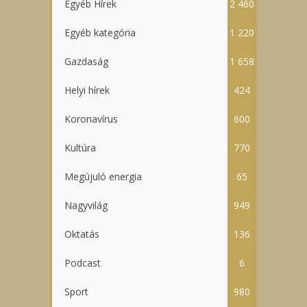
Egyéb Hírek
2 460
Egyéb kategória
1 220
Gazdaság
1 658
Helyi hírek
424
Koronavírus
600
Kultúra
770
Megújuló energia
65
Nagyvilág
949
Oktatás
136
Podcast
6
Sport
980