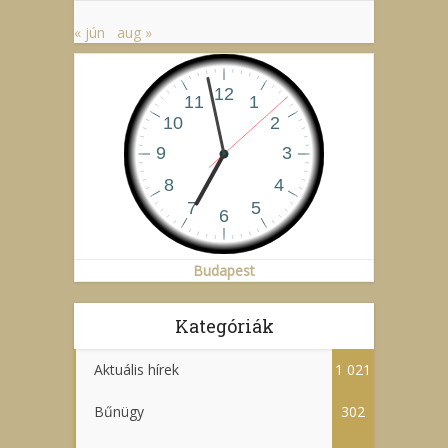
« jún
aug »
Budapest
Kategóriák
Aktuális hírek
1 021
Bűnügy
302