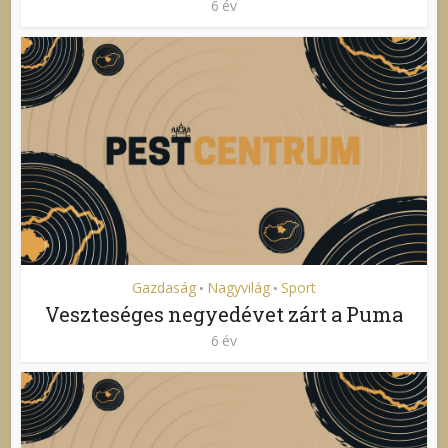
6 év
Gazdaság
Nagyvilág
Sport
•
•
Veszteséges negyedévet zárt a Puma
6 év