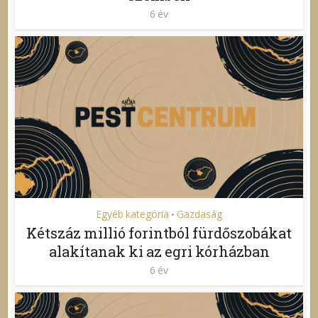
6 év
Egyéb kategória
Gazdaság
•
Kétszáz millió forintból fürdőszobákat
alakítanak ki az egri kórházban
6 év