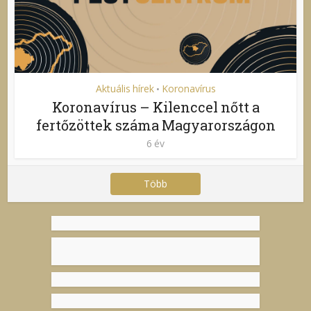
Aktuális hírek
Koronavírus
•
Koronavírus – Kilenccel nőtt a
fertőzöttek száma Magyarországon
6 év
Több