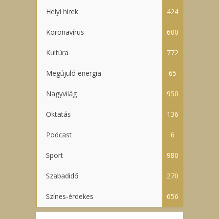
Helyi hírek
424
Koronavírus
600
Kultúra
772
Megújuló energia
65
Nagyvilág
950
Oktatás
136
Podcast
6
Sport
980
Szabadidő
270
Színes-érdekes
656