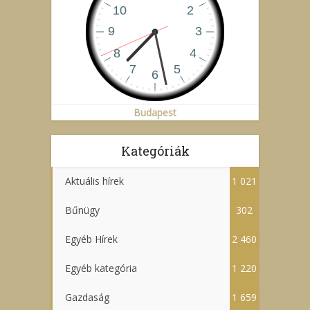
Budapest
Kategóriák
Aktuális hírek
1 021
Bűnügy
302
Egyéb Hírek
2 460
Egyéb kategória
1 220
Gazdaság
1 659