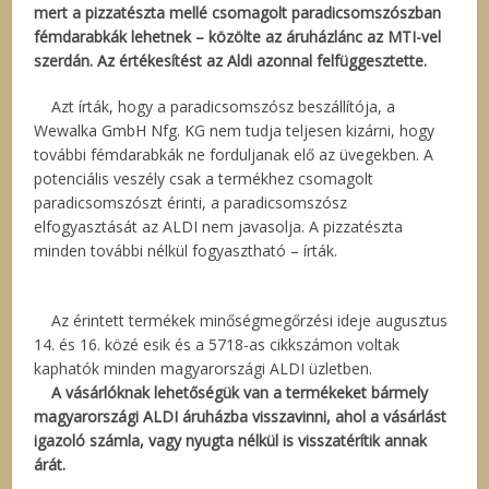
mert a pizzatészta mellé csomagolt paradicsomszószban
fémdarabkák lehetnek – közölte az áruházlánc az MTI-vel
szerdán. Az értékesítést az Aldi azonnal felfüggesztette.
Azt írták, hogy a paradicsomszósz beszállítója, a
Wewalka GmbH Nfg. KG nem tudja teljesen kizárni, hogy
további fémdarabkák ne forduljanak elő az üvegekben. A
potenciális veszély csak a termékhez csomagolt
paradicsomszószt érinti, a paradicsomszósz
elfogyasztását az ALDI nem javasolja. A pizzatészta
minden további nélkül fogyasztható – írták.
Az érintett termékek minőségmegőrzési ideje augusztus
14. és 16. közé esik és a 5718-as cikkszámon voltak
kaphatók minden magyarországi ALDI üzletben.
A vásárlóknak lehetőségük van a termékeket bármely
magyarországi ALDI áruházba visszavinni, ahol a vásárlást
igazoló számla, vagy nyugta nélkül is visszatérítik annak
árát.