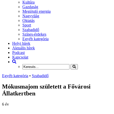
Kultúra
Gazdaság
Megújuló energia
Nagyvilág
Oktatás
Sport
Szabadidő
Színes-érdekes
Egyéb kategória
Helyi hírek
Aktuális hírek
Podcast
Kapcsolat
Egyéb kategória
•
Szabadidő
Mókusmajom született a Fővárosi
Állatkertben
6 év