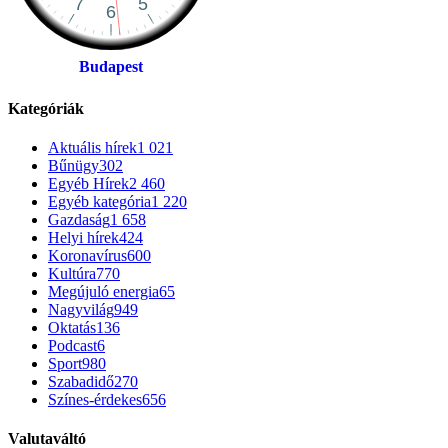
Budapest
Kategóriák
Aktuális hírek
1 021
Bűnügy
302
Egyéb Hírek
2 460
Egyéb kategória
1 220
Gazdaság
1 658
Helyi hírek
424
Koronavírus
600
Kultúra
770
Megújuló energia
65
Nagyvilág
949
Oktatás
136
Podcast
6
Sport
980
Szabadidő
270
Színes-érdekes
656
Valutaváltó