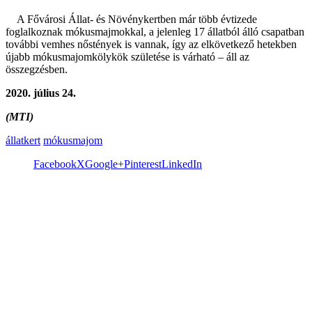
A Fővárosi Állat- és Növénykertben már több évtizede
foglalkoznak mókusmajmokkal, a jelenleg 17 állatból álló csapatban
további vemhes nőstények is vannak, így az elkövetkező hetekben
újabb mókusmajomkölykök születése is várható – áll az
összegzésben.
2020. július 24.
(MTI)
állatkert
mókusmajom
Facebook
X
Google+
Pinterest
LinkedIn