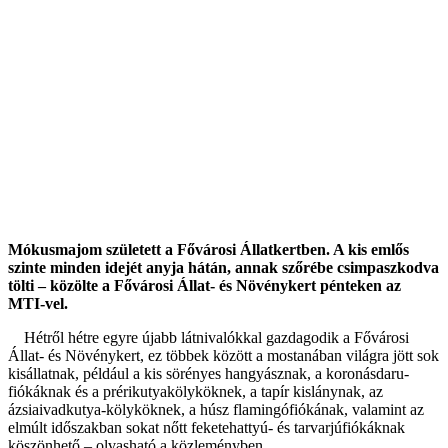
Mókusmajom született a Fővárosi Állatkertben. A kis emlős
szinte minden idejét anyja hátán, annak szőrébe csimpaszkodva
tölti – közölte a Fővárosi Állat- és Növénykert pénteken az
MTI-vel.
Hétről hétre egyre újabb látnivalókkal gazdagodik a Fővárosi
Állat- és Növénykert, ez többek között a mostanában világra jött sok
kisállatnak, például a kis sörényes hangyásznak, a koronásdaru-
fiókáknak és a prérikutyakölyköknek, a tapír kislánynak, az
ázsiaivadkutya-kölyköknek, a húsz flamingófiókának, valamint az
elmúlt időszakban sokat nőtt feketehattyú- és tarvarjúfiókáknak
köszönhető – olvasható a közleményben.