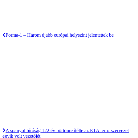
Forma-1 – Három újabb európai helyszínt jelentettek be
A spanyol bíróság 122 év börtönre ítélte az ETA terrorszervezet
egyik volt vezetőjét