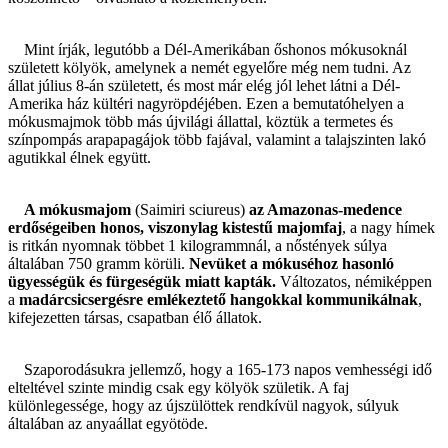
Mint írják, legutóbb a Dél-Amerikában őshonos mókusoknál
született kölyök, amelynek a nemét egyelőre még nem tudni. Az
állat július 8-án született, és most már elég jól lehet látni a Dél-
Amerika ház kültéri nagyröpdéjében. Ezen a bemutatóhelyen a
mókusmajmok több más újvilági állattal, köztük a termetes és
színpompás arapapagájok több fajával, valamint a talajszinten lakó
agutikkal élnek együtt.
A mókusmajom
(Saimiri sciureus)
az Amazonas-medence
erdőségeiben honos, viszonylag kistestű majomfaj
, a nagy hímek
is ritkán nyomnak többet 1 kilogrammnál, a nőstények súlya
általában 750 gramm körüli.
Nevüket a mókuséhoz hasonló
ügyességük és fürgeségük miatt kapták.
Változatos, némiképpen
a
madárcsicsergésre emlékeztető hangokkal kommunikálnak
,
kifejezetten társas, csapatban élő állatok.
Szaporodásukra jellemző, hogy a 165-173 napos vemhességi idő
elteltével szinte mindig csak egy kölyök születik. A faj
különlegessége, hogy az újszülöttek rendkívül nagyok, súlyuk
általában az anyaállat egyötöde.