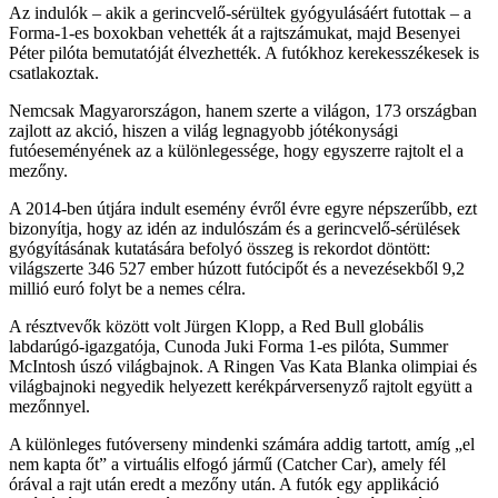
Az indulók – akik a gerincvelő-sérültek gyógyulásáért futottak – a
Forma-1-es boxokban vehették át a rajtszámukat, majd Besenyei
Péter pilóta bemutatóját élvezhették. A futókhoz kerekesszékesek is
csatlakoztak.
Nemcsak Magyarországon, hanem szerte a világon, 173 országban
zajlott az akció, hiszen a világ legnagyobb jótékonysági
futóeseményének az a különlegessége, hogy egyszerre rajtolt el a
mezőny.
A 2014-ben útjára indult esemény évről évre egyre népszerűbb, ezt
bizonyítja, hogy az idén az indulószám és a gerincvelő-sérülések
gyógyításának kutatására befolyó összeg is rekordot döntött:
világszerte 346 527 ember húzott futócipőt és a nevezésekből 9,2
millió euró folyt be a nemes célra.
A résztvevők között volt Jürgen Klopp, a Red Bull globális
labdarúgó-igazgatója, Cunoda Juki Forma 1-es pilóta, Summer
McIntosh úszó világbajnok. A Ringen Vas Kata Blanka olimpiai és
világbajnoki negyedik helyezett kerékpárversenyző rajtolt együtt a
mezőnnyel.
A különleges futóverseny mindenki számára addig tartott, amíg „el
nem kapta őt” a virtuális elfogó jármű (Catcher Car), amely fél
órával a rajt után eredt a mezőny után. A futók egy applikáció