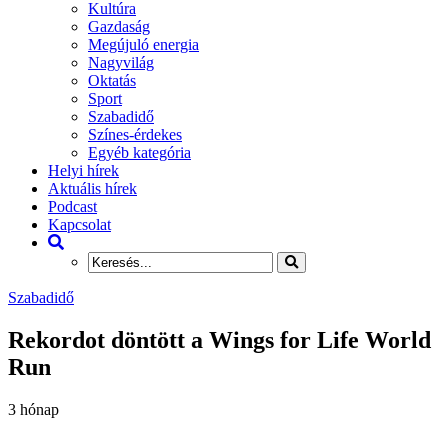
Kultúra
Gazdaság
Megújuló energia
Nagyvilág
Oktatás
Sport
Szabadidő
Színes-érdekes
Egyéb kategória
Helyi hírek
Aktuális hírek
Podcast
Kapcsolat
Szabadidő
Rekordot döntött a Wings for Life World
Run
3 hónap