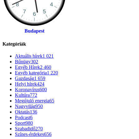
Budapest
Kategóriák
Aktuális hírek
1 021
Bűnügy
302
Egyéb Hírek
2 460
Egyéb kategória
1 220
Gazdaság
1 659
Helyi hírek
424
Koronavírus
600
Kultúra
772
Megújuló energia
65
Nagyvilág
950
Oktatás
136
Podcast
6
Sport
980
Szabadidő
270
Színes-érdekes
656