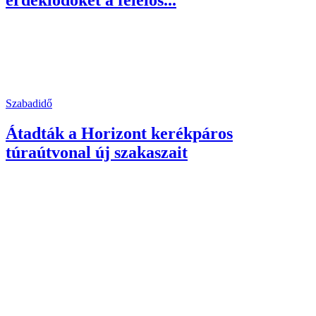
érdeklődőket a felelős...
Szabadidő
Átadták a Horizont kerékpáros
túraútvonal új szakaszait