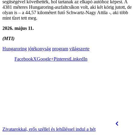
segítségével követhették, hol tartanak az elkapó autóhoz képest. A
4381 méteres Hungaroring-aszfaltcsíkon volt, aki két körig jutott, de
olyan is – a 44,57 kilométert futó Schwartz-Nagy Attila -, aki több
mint tízet tett meg.
2026. május 11.
(MTI)
Hungaroring
jótékonyság
program
világszerte
Facebook
X
Google+
Pinterest
LinkedIn
Zivatarokkal, erős széllel és lehűléssel indul a hét