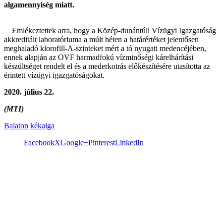
algamennyiség miatt.
Emlékeztettek arra, hogy a Közép-dunántúli Vízügyi Igazgatóság
akkreditált laboratóriuma a múlt héten a határértéket jelentősen
meghaladó klorofill-A-szinteket mért a tó nyugati medencéjében,
ennek alapján az OVF harmadfokú vízminőségi kárelhárítási
készültséget rendelt el és a mederkotrás előkészítésére utasította az
érintett vízügyi igazgatóságokat.
2020. július 22.
(MTI)
Balaton
kékalga
Facebook
X
Google+
Pinterest
LinkedIn