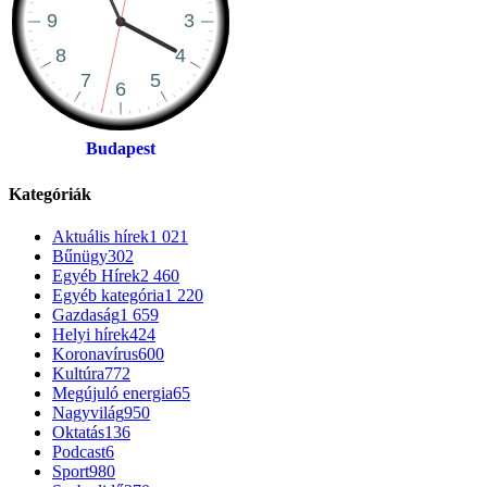
Budapest
Kategóriák
Aktuális hírek
1 021
Bűnügy
302
Egyéb Hírek
2 460
Egyéb kategória
1 220
Gazdaság
1 659
Helyi hírek
424
Koronavírus
600
Kultúra
772
Megújuló energia
65
Nagyvilág
950
Oktatás
136
Podcast
6
Sport
980