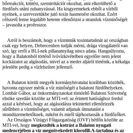
bőrreakciót, kiütést, szemirritációt okozhat, ami elkerülhető a
fürdőzés utáni zuhanyzással. Ha kisgyermekek ebből a vízből
nyelnek, a szervezetükbe jutó toxin hasmenést okozhat. Ezért
célszerű lenne legalább hetente ellenőrizni a strandok vízminőségét
– javasolta a professzor.
Arról is beszámolt, hogy a vízminták toxintartalmát az országban
csak egy helyen, Debrecenben tudják mérni, drága vizsgálatról van
szó, így erről a BLI-nek pillanatnyilag nincs adata. Hangsúlyozta,
hogy a Balatonból történő ivóvízkivételben egyelőre nem jelent
kockázatot az algásodás, mivel az a meder aljáról történik, a kékalga
jelenléte pedig a vízfelszínre jellemző.
A Balaton körüli megyék kormányhivatalai korábban közölték,
havonta egyszer mérik a víz minőségét a balatoni fürdőhelyeken.
Lombár Gábor, az önkormányzatokat tömörítő Balatoni Szövetség
elnöke szerdán közölte az MTI-vel: az érintett hatósághoz fordul
azzal a kéréssel, hogy az algásodásra tekintettel ellenőrizzék
sűrűbben a vízminőséget, valamit adjanak útmutatást a
strandüzemeltetőknek, miként és miről tájékoztassák a fürdőzőket.
Az Országos Vízügyi Főigazgatóság (OVF) hétfőn közölte az
MTI-vel, hogy
megkezdték a kotrást a Balaton nyugati
medencéjében a víz megnövekedett klorofill-A-tartalma és az