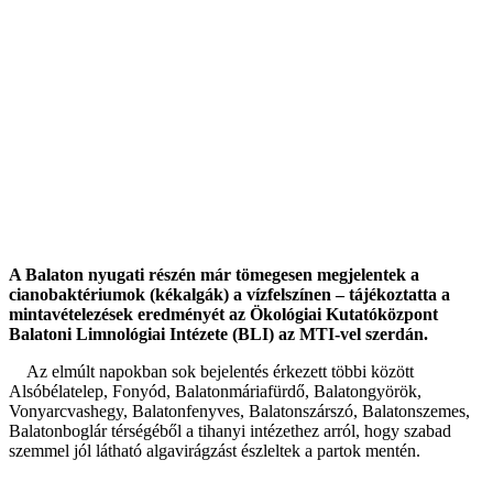
A Balaton nyugati részén már tömegesen megjelentek a
cianobaktériumok (kékalgák) a vízfelszínen – tájékoztatta a
mintavételezések eredményét az Ökológiai Kutatóközpont
Balatoni Limnológiai Intézete (BLI) az MTI-vel szerdán.
Az elmúlt napokban sok bejelentés érkezett többi között
Alsóbélatelep, Fonyód, Balatonmáriafürdő, Balatongyörök,
Vonyarcvashegy, Balatonfenyves, Balatonszárszó, Balatonszemes,
Balatonboglár térségéből a tihanyi intézethez arról, hogy szabad
szemmel jól látható algavirágzást észleltek a partok mentén.