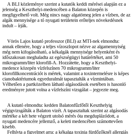
A BLI közleménye szerint a kutatók keddi mérései alapján ez a
jelenség a Keszthelyi-medencében a Balaton közepén is
megfigyelhető volt. Még nincs nagy algatömeg jelen a vízben, de az
algák mennyisége a tó nyugati területein erőteljes növekedésnek
indult – írják.
Vörös Lajos kutató professzor (BLI) az MTI-nek elmondta:
annak ellenére, hogy a teljes vízoszlopot nézve az algamennyiség
még nem kifogásolható, a kékalgák mennyisége helyenként és
időszakosan meghaladta az egészségügyi határértéket, ami 50
mikrogramm/liter klorofill-A. Hozzátette, hogy a Keszthelyi-
medence közepén vízfelszínen 70 mikrogramm/liter
klorofillkoncentrációt is mértek, valamint a toxintermelésre is képes
cianobaktériumok egyeduralmát tapasztalták a vízmintában.
Vélhetően a partközelben látható algásodások esetében is hasonló
eredményre jutott volna a vízfelszíni vizsgálat – jegyezte meg.
A kutató elmondta: kedden Balatonfűzfőtől Keszthelyig
végigvizsgálták a Balaton vizét. A tapasztaltak szerint az algásodás
mértéke a két hete végzett utolsó mérés óta megduplázódott, a
nyugati medencére jellemző, a keleti medencében számottevően
kisebb.
Felhívta a figyelmet arra: a kékalga toxinja fürdőzőknél allergiás