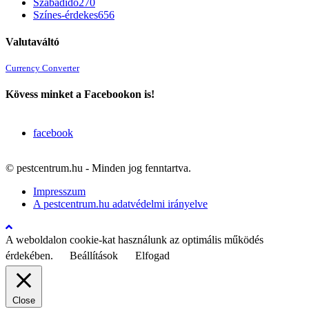
Szabadidő
270
Színes-érdekes
656
Valutaváltó
Currency Converter
Kövess minket a Facebookon is!
facebook
© pestcentrum.hu - Minden jog fenntartva.
Impresszum
A pestcentrum.hu adatvédelmi irányelve
A weboldalon cookie-kat használunk az optimális működés
érdekében.
Beállítások
Elfogad
Close