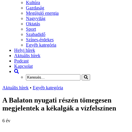
Kultúra
Gazdaság
Megújuló energia
Nagyvilág
Oktatás
Sport
Szabadidő
Színes-érdekes
Egyéb kategória
Helyi hírek
Aktuális hírek
Podcast
Kapcsolat
Aktuális hírek
•
Egyéb kategória
A Balaton nyugati részén tömegesen
megjelentek a kékalgák a vízfelszínen
6 év