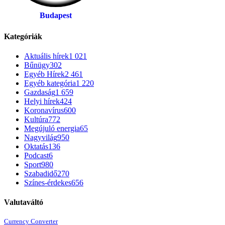
Budapest
Kategóriák
Aktuális hírek
1 021
Bűnügy
302
Egyéb Hírek
2 461
Egyéb kategória
1 220
Gazdaság
1 659
Helyi hírek
424
Koronavírus
600
Kultúra
772
Megújuló energia
65
Nagyvilág
950
Oktatás
136
Podcast
6
Sport
980
Szabadidő
270
Színes-érdekes
656
Valutaváltó
Currency Converter