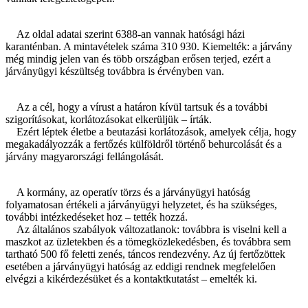
Az oldal adatai szerint 6388-an vannak hatósági házi
karanténban. A mintavételek száma 310 930. Kiemelték: a járvány
még mindig jelen van és több országban erősen terjed, ezért a
járványügyi készültség továbbra is érvényben van.
Az a cél, hogy a vírust a határon kívül tartsuk és a további
szigorításokat, korlátozásokat elkerüljük – írták.
Ezért léptek életbe a beutazási korlátozások, amelyek célja, hogy
megakadályozzák a fertőzés külföldről történő behurcolását és a
járvány magyarországi fellángolását.
A kormány, az operatív törzs és a járványügyi hatóság
folyamatosan értékeli a járványügyi helyzetet, és ha szükséges,
további intézkedéseket hoz – tették hozzá.
Az általános szabályok változatlanok: továbbra is viselni kell a
maszkot az üzletekben és a tömegközlekedésben, és továbbra sem
tartható 500 fő feletti zenés, táncos rendezvény. Az új fertőzöttek
esetében a járványügyi hatóság az eddigi rendnek megfelelően
elvégzi a kikérdezésüket és a kontaktkutatást – emelték ki.