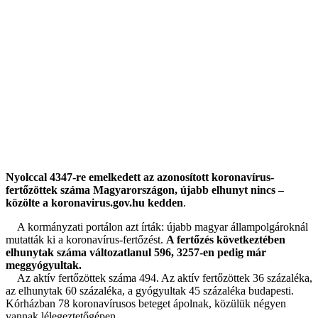
Nyolccal 4347-re emelkedett az azonosított koronavírus-
fertőzöttek száma Magyarországon, újabb elhunyt nincs –
közölte a koronavirus.gov.hu kedden
.
A kormányzati portálon azt írták: újabb magyar állampolgároknál
mutatták ki a koronavírus-fertőzést.
A fertőzés következtében
elhunytak száma változatlanul 596, 3257-en pedig már
meggyógyultak.
Az aktív fertőzöttek száma 494. Az aktív fertőzöttek 36 százaléka,
az elhunytak 60 százaléka, a gyógyultak 45 százaléka budapesti.
Kórházban 78 koronavírusos beteget ápolnak, közülük négyen
vannak lélegeztetőgépen.