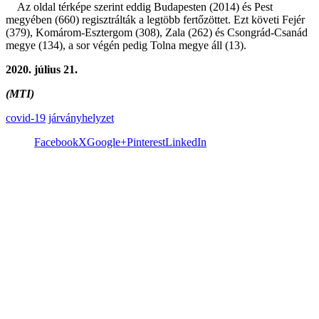
Az oldal térképe szerint eddig Budapesten (2014) és Pest
megyében (660) regisztrálták a legtöbb fertőzöttet. Ezt követi Fejér
(379), Komárom-Esztergom (308), Zala (262) és Csongrád-Csanád
megye (134), a sor végén pedig Tolna megye áll (13).
2020. július 21.
(MTI)
covid-19
járványhelyzet
Facebook
X
Google+
Pinterest
LinkedIn