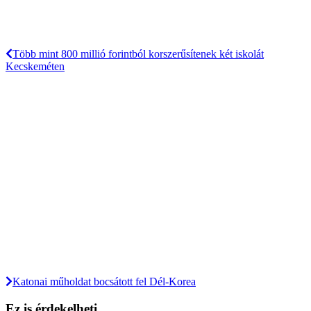
Több mint 800 millió forintból korszerűsítenek két iskolát
Kecskeméten
Katonai műholdat bocsátott fel Dél-Korea
Ez is érdekelheti