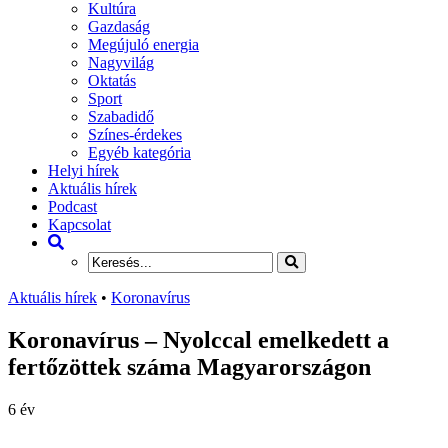
Kultúra
Gazdaság
Megújuló energia
Nagyvilág
Oktatás
Sport
Szabadidő
Színes-érdekes
Egyéb kategória
Helyi hírek
Aktuális hírek
Podcast
Kapcsolat
Aktuális hírek
•
Koronavírus
Koronavírus – Nyolccal emelkedett a
fertőzöttek száma Magyarországon
6 év