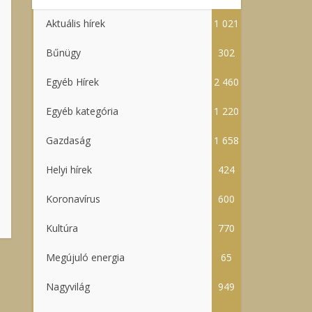
Aktuális hírek
1 021
Bűnügy
302
Egyéb Hírek
2 460
Egyéb kategória
1 220
Gazdaság
1 658
Helyi hírek
424
Koronavírus
600
Kultúra
770
Megújuló energia
65
Nagyvilág
949