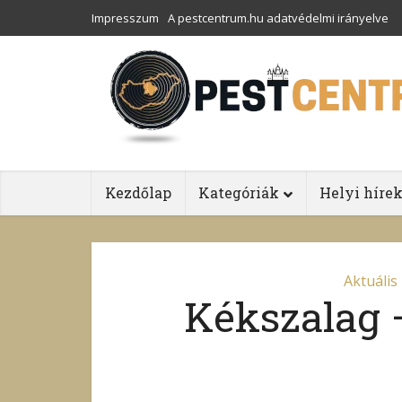
Impresszum
A pestcentrum.hu adatvédelmi irányelve
Kezdőlap
Kategóriák
Helyi híre
Aktuális
Kékszalag –