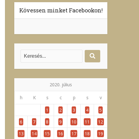
Kövessen minket Facebookon!
2020. július
h
K
s
c
p
s
v
1
2
3
4
5
6
7
8
9
10
11
12
13
14
15
16
17
18
19