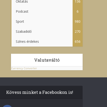
Oktatás
136
Podcast
6
Sport
980
Szabadidő
270
Színes-érdekes
656
Valutaváltó
Currency Converter
Kövess minket a Facebookon is!