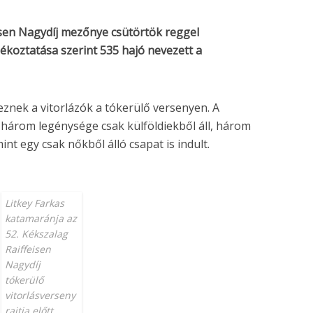
eisen Nagydíj mezőnye csütörtök reggel
jékoztatása szerint 535 hajó nevezett a
znek a vitorlázók a tókerülő versenyen. A
 három legénysége csak külföldiekből áll, három
nt egy csak nőkből álló csapat is indult.
Litkey Farkas
katamaránja az
52. Kékszalag
Raiffeisen
Nagydíj
tókerülő
vitorlásverseny
rajtja előtt