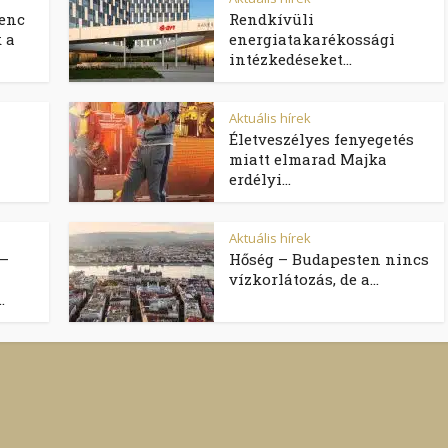
lenc
Rendkívüli
 a
energiatakarékossági
intézkedéseket...
Aktuális hírek
Életveszélyes fenyegetés
miatt elmarad Majka
erdélyi...
Aktuális hírek
 –
Hőség – Budapesten nincs
vízkorlátozás, de a...
.