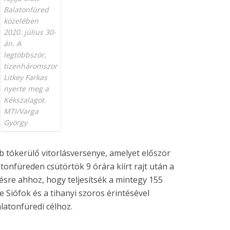
Balatonfüred
közelében
2020. július 30-
án. A
legtöbbször,
tizenháromszor
Litkey Farkas
nyerte meg a
Kékszalagot.
MTI/Varga
György
 tókerülő vitorlásversenye, amelyet először
onfüreden csütörtök 9 órára kiírt rajt után a
ésre ahhoz, hogy teljesítsék a mintegy 155
 Siófok és a tihanyi szoros érintésével
latonfüredi célhoz.