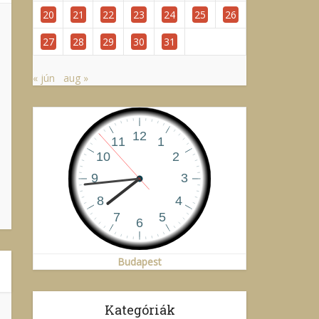
20
21
22
23
24
25
26
27
28
29
30
31
« jún
aug »
Budapest
Kategóriák