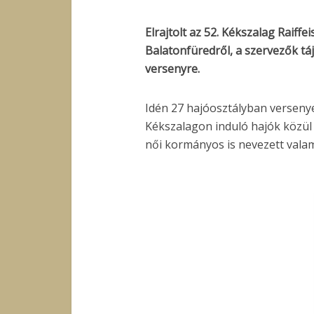
Elrajtolt az 52. Kékszalag Raiff
Balatonfüredről, a szervezők tá
versenyre.
Idén 27 hajóosztályban versenye
Kékszalagon induló hajók közül
női kormányos is nevezett valami