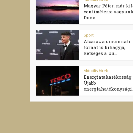
Magyar Péter: már ki
centiméterre vagyunk
Duna...
Sport
Alcaraz a cincinnati
tornát is kihagyja,
kétséges a US...
Aktuális hírek
Energiatakarékosság
Újabb
energiahatékonysági..