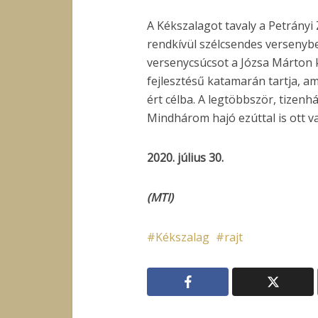
A Kékszalagot tavaly a Petrányi
rendkívül szélcsendes versenybe
versenycsúcsot a Józsa Márton 
fejlesztésű katamarán tartja, a
ért célba. A legtöbbször, tizen
Mindhárom hajó ezúttal is ott 
2020. július 30.
(MTI)
Kékszalag
rajt