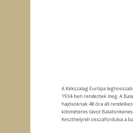
A Kékszalag Európa leghosszabb
1934-ben rendeztek meg. A Balat
hajósoknak 48 óra áll rendelkez
kilométeres távot Balatonkenese
Keszthelynél visszafordulva a ba