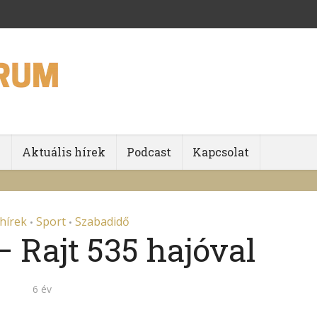
k
Aktuális hírek
Podcast
Kapcsolat
 hírek
Sport
Szabadidő
•
•
 Rajt 535 hajóval
6 év