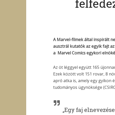
felfede
A Marvel-filmek által inspirált n
ausztrál kutatók az egyik fajt a
a Marvel Comics egykori elnökér
Az öt léggyel együtt 165 újonnan
Ezek között volt 151 rovar, 8 n
apró atka is, amely egy gyíkon 
tudományos ügynöksége (CSIRO
„Egy faj elnevezése