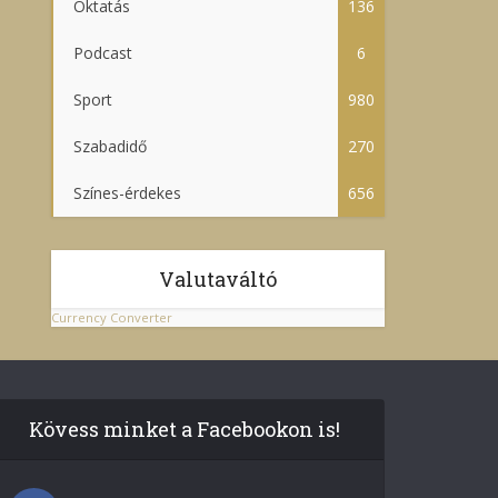
Oktatás
136
Podcast
6
Sport
980
Szabadidő
270
Színes-érdekes
656
Valutaváltó
Currency Converter
Kövess minket a Facebookon is!