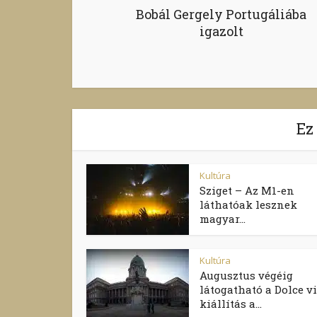
Bobál Gergely Portugáliába
igazolt
Ez
Kultúra
Sziget – Az M1-en
láthatóak lesznek
magyar...
Kultúra
Augusztus végéig
látogatható a Dolce vi
kiállítás a...