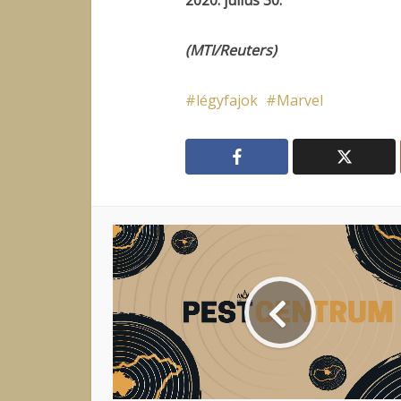
2020. július 30.
(MTI/Reuters)
légyfajok
Marvel