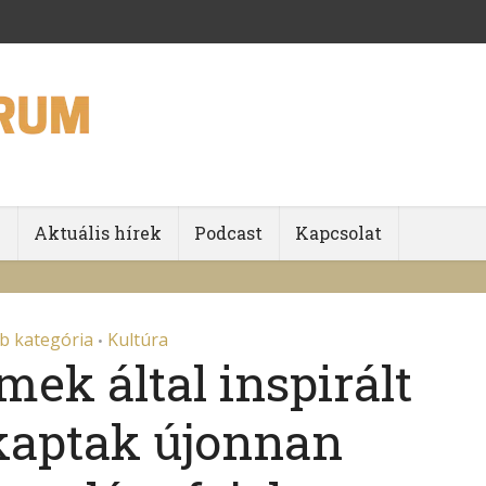
k
Aktuális hírek
Podcast
Kapcsolat
b kategória
Kultúra
•
mek által inspirált
kaptak újonnan