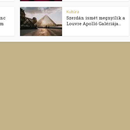
Kultúra
enc
Szerdán ismét megnyílik a
em
Louvre Apolló Galériája...