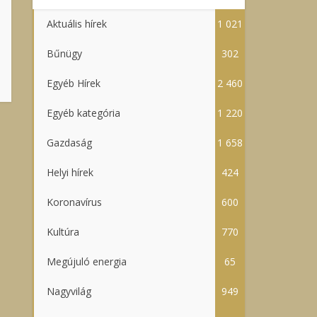
Aktuális hírek
1 021
Bűnügy
302
Egyéb Hírek
2 460
Egyéb kategória
1 220
Gazdaság
1 658
Helyi hírek
424
Koronavírus
600
Kultúra
770
Megújuló energia
65
Nagyvilág
949