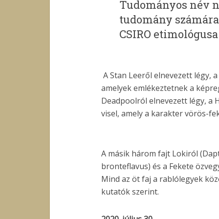
Tudományos név nél
tudomány számára”
CSIRO etimológusa
A Stan Leeről elnevezett légy, a
amelyek emlékeztetnek a képre
Deadpoolról elnevezett légy, a 
visel, amely a karakter vörös-fe
A másik három fajt Lokiról (Dapt
bronteflavus) és a Fekete özveg
Mind az öt faj a rablólegyek köz
kutatók szerint.