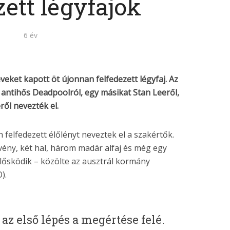
zett légyfajok
6 év
eveket kapott öt újonnan felfedezett légyfaj. Az
z antihős Deadpoolról, egy másikat Stan Leeről,
ől nevezték el.
 felfedezett élőlényt neveztek el a szakértők.
övény, két hal, három madár alfaj és még egy
élősködik – közölte az ausztrál kormány
).
 az első lépés a megértése felé.