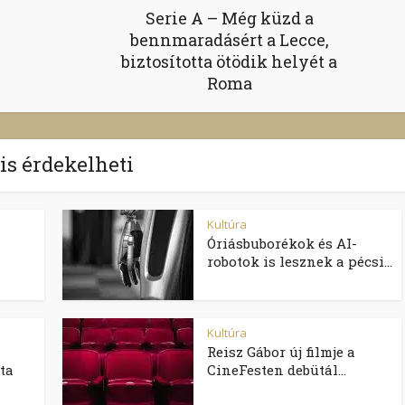
Serie A – Még küzd a
bennmaradásért a Lecce,
biztosította ötödik helyét a
Roma
 is érdekelheti
Kultúra
Óriásbuborékok és AI-
robotok is lesznek a pécsi...
Kultúra
Reisz Gábor új filmje a
ta
CineFesten debütál...