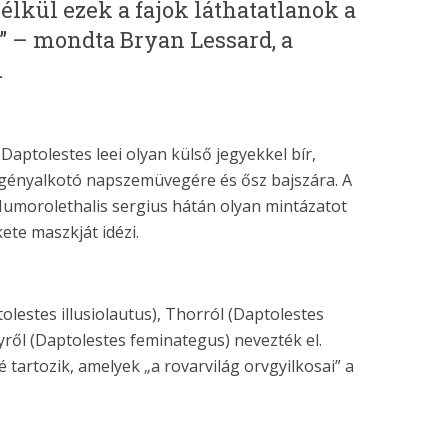
kül ezek a fajok láthatatlanok a
 – mondta Bryan Lessard, a
.
 Daptolestes leei olyan külső jegyekkel bír,
gényalkotó napszemüvegére és ősz bajszára. A
Humorolethalis sergius hátán olyan mintázatot
kete maszkját idézi.
olestes illusiolautus), Thorról (Daptolestes
yről (Daptolestes feminategus) nevezték el.
é tartozik, amelyek „a rovarvilág orvgyilkosai” a