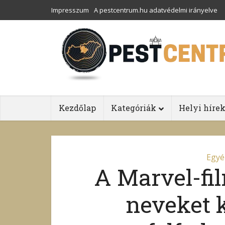
Impresszum
A pestcentrum.hu adatvédelmi irányelve
Kezdőlap
Kategóriák
Helyi híre
Egyé
A Marvel-fil
neveket 