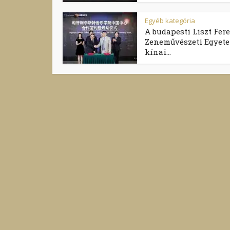
Egyéb kategória
A budapesti Liszt Fer
Zeneművészeti Egyet
kínai...