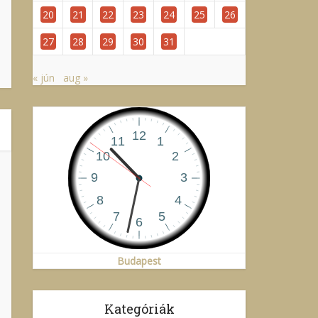
20
21
22
23
24
25
26
27
28
29
30
31
« jún
aug »
Budapest
Kategóriák