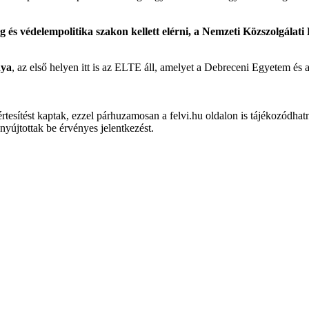
 és védelempolitika szakon kellett elérni, a Nemzeti Közszolgálat
nya
, az első helyen itt is az ELTE áll, amelyet a Debreceni Egyetem 
tesítést kaptak, ezzel párhuzamosan a felvi.hu oldalon is tájékozódhat
újtottak be érvényes jelentkezést.