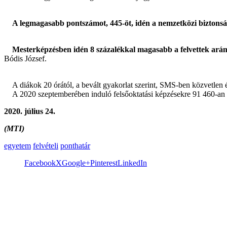
A legmagasabb pontszámot, 445-öt, idén a nemzetközi biztonság
Mesterképzésben idén 8 százalékkal magasabb a felvettek ará
Bódis József.
A diákok 20 órától, a bevált gyakorlat szerint, SMS-ben közvetlen ér
A 2020 szeptemberében induló felsőoktatási képzésekre 91 460-an ny
2020. július 24.
(MTI)
egyetem
felvételi
ponthatár
Facebook
X
Google+
Pinterest
LinkedIn