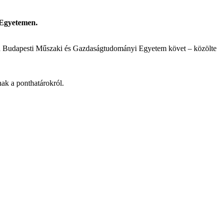
i Egyetemen.
és a Budapesti Műszaki és Gazdaságtudományi Egyetem követ – közölte
nak a ponthatárokról.