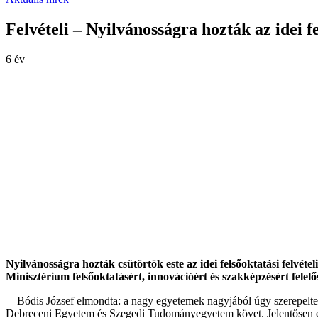
Felvételi – Nyilvánosságra hozták az idei f
6 év
Nyilvánosságra hozták csütörtök este az idei felsőoktatási felvét
Minisztérium felsőoktatásért, innovációért és szakképzésért felelő
Bódis József elmondta: a nagy egyetemek nagyjából úgy szerepeltek a
Debreceni Egyetem és Szegedi Tudományegyetem követ. Jelentősen e