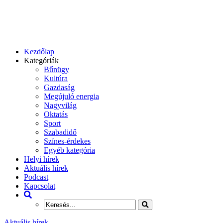
Kezdőlap
Kategóriák
Bűnügy
Kultúra
Gazdaság
Megújuló energia
Nagyvilág
Oktatás
Sport
Szabadidő
Színes-érdekes
Egyéb kategória
Helyi hírek
Aktuális hírek
Podcast
Kapcsolat
Aktuális hírek