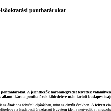
elsőoktatási ponthatárokat
eli ponthatárokat. A jelentkezők háromnegyedét felvették valamilyen
s államtitkára a ponthatárok kihirdetése után tartott budapesti saj
z általános felvételi eljárásban, mint az elmúlt években.
A felvett e
lőrelépve a Budapesti Gazdasági Egyetem idén a negyedik a rangsorb