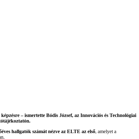
 képzésre – ismertette Bódis József, az Innovációs és Technológiai
tótájékoztatón.
lsőéves hallgatók számát nézve az ELTE az első
, amelyet a
an.