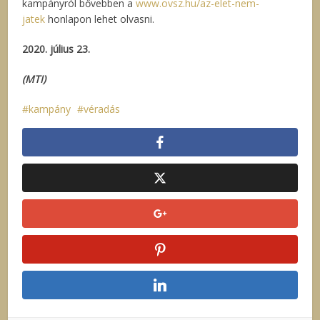
kampányról bővebben a
www.ovsz.hu/az-elet-nem-
jatek
honlapon lehet olvasni.
2020. július 23.
(MTI)
kampány
véradás