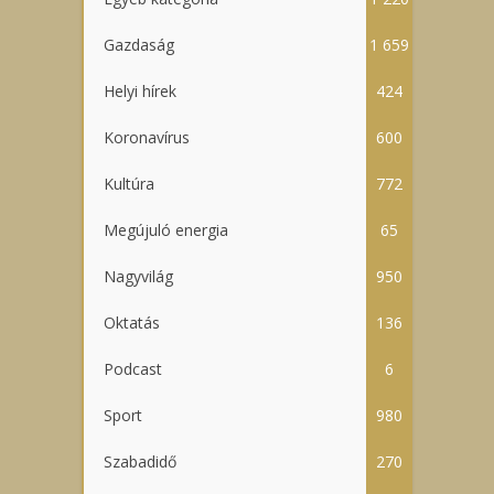
Gazdaság
1 659
Helyi hírek
424
Koronavírus
600
Kultúra
772
Megújuló energia
65
Nagyvilág
950
Oktatás
136
Podcast
6
Sport
980
Szabadidő
270