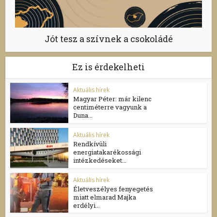
Jót tesz a szívnek a csokoládé
Ez is érdekelheti
Aktuális hírek
Magyar Péter: már kilenc
centiméterre vagyunk a
Duna...
Aktuális hírek
Rendkívüli
energiatakarékossági
intézkedéseket...
Aktuális hírek
Életveszélyes fenyegetés
miatt elmarad Majka
erdélyi...