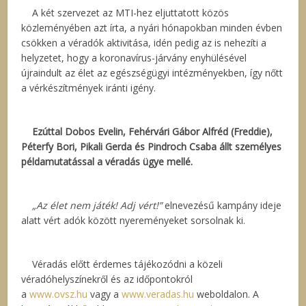
A két szervezet az MTI-hez eljuttatott közös
közleményében azt írta, a nyári hónapokban minden évben
csökken a véradók aktivitása, idén pedig az is nehezíti a
helyzetet, hogy a koronavírus-járvány enyhülésével
újraindult az élet az egészségügyi intézményekben, így nőtt
a vérkészítmények iránti igény.
Ezúttal Dobos Evelin, Fehérvári Gábor Alfréd (Freddie),
Péterfy Bori, Pikali Gerda és Pindroch Csaba állt személyes
példamutatással a véradás ügye mellé.
„Az élet nem játék! Adj vért!”
elnevezésű kampány ideje
alatt vért adók között nyereményeket sorsolnak ki.
Véradás előtt érdemes tájékozódni a közeli
véradóhelyszínekről és az időpontokról
a
www.ovsz.hu
vagy a
www.veradas.hu
weboldalon. A