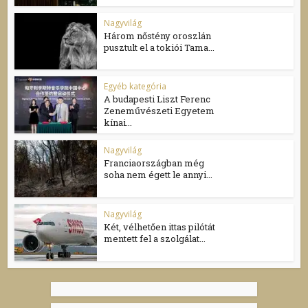
Nagyvilág
Három nőstény oroszlán
pusztult el a tokiói Tama...
Egyéb kategória
A budapesti Liszt Ferenc
Zeneművészeti Egyetem
kínai...
Nagyvilág
Franciaországban még
soha nem égett le annyi...
Nagyvilág
Két, vélhetően ittas pilótát
mentett fel a szolgálat...