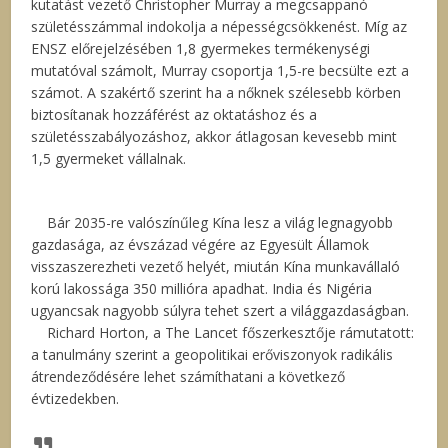
kutatást vezető Christopher Murray a megcsappanó
születésszámmal indokolja a népességcsökkenést. Míg az
ENSZ előrejelzésében 1,8 gyermekes termékenységi
mutatóval számolt, Murray csoportja 1,5-re becsülte ezt a
számot. A szakértő szerint ha a nőknek szélesebb körben
biztosítanak hozzáférést az oktatáshoz és a
születésszabályozáshoz, akkor átlagosan kevesebb mint
1,5 gyermeket vállalnak.
Bár 2035-re valószínűleg Kína lesz a világ legnagyobb
gazdasága, az évszázad végére az Egyesült Államok
visszaszerezheti vezető helyét, miután Kína munkavállaló
korú lakossága 350 millióra apadhat. India és Nigéria
ugyancsak nagyobb súlyra tehet szert a világgazdaságban.
Richard Horton, a The Lancet főszerkesztője rámutatott:
a tanulmány szerint a geopolitikai erőviszonyok radikális
átrendeződésére lehet számíthatani a következő
évtizedekben.