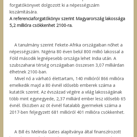
forgatókönyvet dolgozott ki a népességszám
kiszámítására.
A referenciaforgatókönyv szerint Magyarország lakossága
5,2 millióra csökkenhet 2100-ra.
A tanulmány szerint Fekete-Afrika országaiban nőhet a
népességszám. Nigéria 80 éven belül 800 millió lakossal a
Föld második legnépesebb országa lehet India után. A
szubszaharai térség országaiban összesen 3,07 milliárdan
élhetnek 2100-ban.
Mivel nő a várható élettartam, 140 millióról 866 millióra
emelkedik majd a 80 évnél idősebb emberek száma a
kutatók szerint. Az évszázad végére a világ lakosságának
több mint egynegyede, 2,37 milliárd ember lesz idősebb 65
évnél. Eközben az öt évnél fiatalabb gyermekek száma a
2017-ben feljegyzett 681 millióról 401 millióra csökkenhet.
A Bill és Melinda Gates alapítványa által finanszírozott