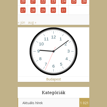
20
21
22
23
24
25
26
27
28
29
30
31
« jún
aug »
Budapest
Kategóriák
Aktuális hírek
1 021