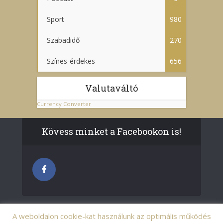
Sport
980
Szabadidő
270
Színes-érdekes
656
Valutaváltó
Currency Converter
Kövess minket a Facebookon is!
A weboldalon cookie-kat használunk az optimális működés
© pestcentrum.hu - Minden jog fenntartva.