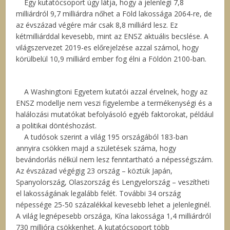
Egy kutatócsoport úgy látja, hogy a jelenlegi 7,8
milliárdról 9,7 milliárdra nőhet a Föld lakossága 2064-re, de
az évszázad végére már csak 8,8 milliárd lesz. Ez
kétmilliárddal kevesebb, mint az ENSZ aktuális becslése. A
világszervezet 2019-es előrejelzése azzal számol, hogy
körülbelül 10,9 milliárd ember fog élni a Földön 2100-ban.
A Washingtoni Egyetem kutatói azzal érvelnek, hogy az
ENSZ modellje nem veszi figyelembe a termékenységi és a
halálozási mutatókat befolyásoló egyéb faktorokat, például
a politikai döntéshozást.
A tudósok szerint a világ 195 országából 183-ban
annyira csökken majd a születések száma, hogy
bevándorlás nélkül nem lesz fenntartható a népességszám.
Az évszázad végégig 23 ország – köztük Japán,
Spanyolország, Olaszország és Lengyelország – veszítheti
el lakosságának legalább felét. További 34 ország
népessége 25-50 százalékkal kevesebb lehet a jelenleginél.
A világ legnépesebb országa, Kína lakossága 1,4 milliárdról
730 millióra csökkenhet. A kutatócsoport több