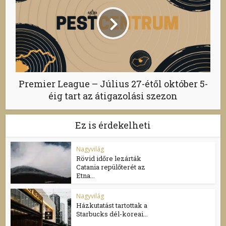
Premier League – Július 27-étől október 5-
éig tart az átigazolási szezon
Ez is érdekelheti
Nagyvilág
Rövid időre lezárták
Catania repülőterét az
Etna...
Nagyvilág
Házkutatást tartottak a
Starbucks dél-koreai...