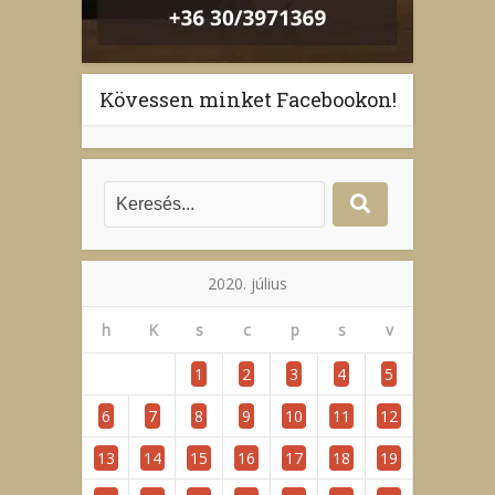
Kövessen minket Facebookon!
2020. július
h
K
s
c
p
s
v
1
2
3
4
5
6
7
8
9
10
11
12
13
14
15
16
17
18
19