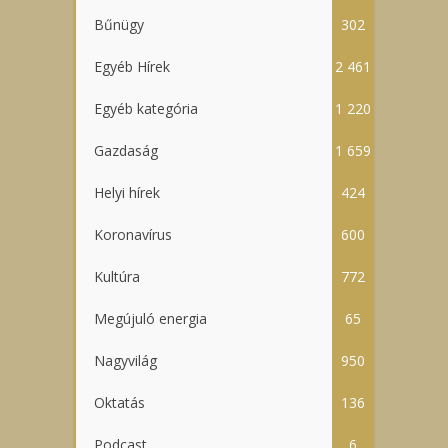
Bűnügy
302
Egyéb Hírek
2 461
Egyéb kategória
1 220
Gazdaság
1 659
Helyi hírek
424
Koronavírus
600
Kultúra
772
Megújuló energia
65
Nagyvilág
950
Oktatás
136
Podcast
6