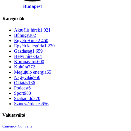
Budapest
Kategóriák
Aktuális hírek
1 021
Bűnügy
302
Egyéb Hírek
2 460
Egyéb kategória
1 220
Gazdaság
1 659
Helyi hírek
424
Koronavírus
600
Kultúra
772
Megújuló energia
65
Nagyvilág
950
Oktatás
136
Podcast
6
Sport
980
Szabadidő
270
Színes-érdekes
656
Valutaváltó
Currency Converter