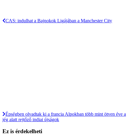
CAS: indulhat a Bajnokok Ligájában a Manchester City
Épségben olvadtak ki a francia Alpokban több mint ötven éve a
jég alatt rejtőző indiai újságok
Ez is érdekelheti