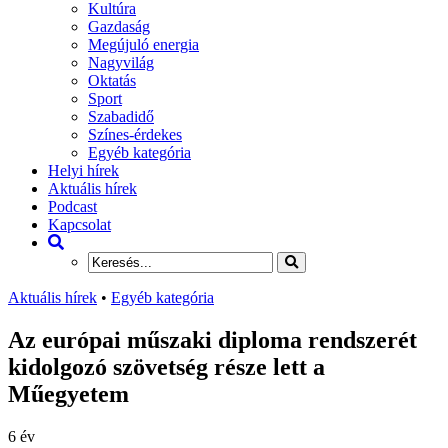
Kultúra
Gazdaság
Megújuló energia
Nagyvilág
Oktatás
Sport
Szabadidő
Színes-érdekes
Egyéb kategória
Helyi hírek
Aktuális hírek
Podcast
Kapcsolat
Aktuális hírek
•
Egyéb kategória
Az európai műszaki diploma rendszerét
kidolgozó szövetség része lett a
Műegyetem
6 év