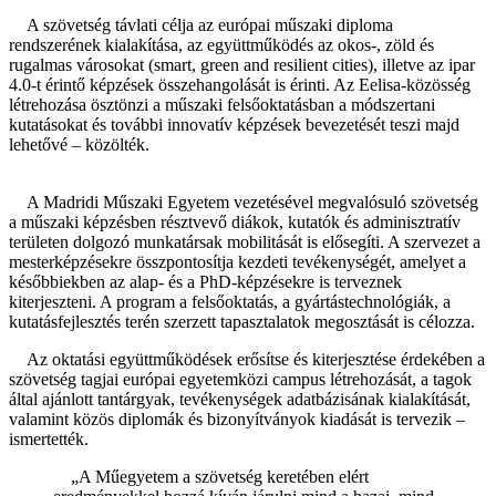
A szövetség távlati célja az európai műszaki diploma
rendszerének kialakítása, az együttműködés az okos-, zöld és
rugalmas városokat (smart, green and resilient cities), illetve az ipar
4.0-t érintő képzések összehangolását is érinti. Az Eelisa-közösség
létrehozása ösztönzi a műszaki felsőoktatásban a módszertani
kutatásokat és további innovatív képzések bevezetését teszi majd
lehetővé – közölték.
A Madridi Műszaki Egyetem vezetésével megvalósuló szövetség
a műszaki képzésben résztvevő diákok, kutatók és adminisztratív
területen dolgozó munkatársak mobilitását is elősegíti. A szervezet a
mesterképzésekre összpontosítja kezdeti tevékenységét, amelyet a
későbbiekben az alap- és a PhD-képzésekre is terveznek
kiterjeszteni. A program a felsőoktatás, a gyártástechnológiák, a
kutatásfejlesztés terén szerzett tapasztalatok megosztását is célozza.
Az oktatási együttműködések erősítse és kiterjesztése érdekében a
szövetség tagjai európai egyetemközi campus létrehozását, a tagok
által ajánlott tantárgyak, tevékenységek adatbázisának kialakítását,
valamint közös diplomák és bizonyítványok kiadását is tervezik –
ismertették.
„A Műegyetem a szövetség keretében elért