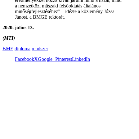
eredményekkel hozzá kíván járulni mind a hazai, mind
a nemzetközi műszaki felsőoktatás általános
minőségfejlesztéséhez” – idézte a közlemény Józsa
Jánost, a BMGE rektorát.
2020. július 13.
(MTI)
BME
diploma
rendszer
Facebook
X
Google+
Pinterest
LinkedIn