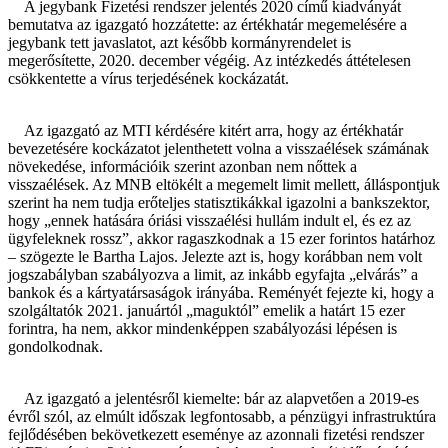
A jegybank Fizetési rendszer jelentés 2020 című kiadványát
bemutatva az igazgató hozzátette: az értékhatár megemelésére a
jegybank tett javaslatot, azt később kormányrendelet is
megerősítette, 2020. december végéig. Az intézkedés áttételesen
csökkentette a vírus terjedésének kockázatát.
Az igazgató az MTI kérdésére kitért arra, hogy az értékhatár
bevezetésére kockázatot jelenthetett volna a visszaélések számának
növekedése, információik szerint azonban nem nőttek a
visszaélések. Az MNB eltökélt a megemelt limit mellett, álláspontjuk
szerint ha nem tudja erőteljes statisztikákkal igazolni a bankszektor,
hogy „ennek hatására óriási visszaélési hullám indult el, és ez az
ügyfeleknek rossz”, akkor ragaszkodnak a 15 ezer forintos határhoz
– szögezte le Bartha Lajos. Jelezte azt is, hogy korábban nem volt
jogszabályban szabályozva a limit, az inkább egyfajta „elvárás” a
bankok és a kártyatársaságok irányába. Reményét fejezte ki, hogy a
szolgáltatók 2021. januártól „maguktól” emelik a határt 15 ezer
forintra, ha nem, akkor mindenképpen szabályozási lépésen is
gondolkodnak.
Az igazgató a jelentésről kiemelte: bár az alapvetően a 2019-es
évről szól, az elmúlt időszak legfontosabb, a pénzügyi infrastruktúra
fejlődésében bekövetkezett eseménye az azonnali fizetési rendszer