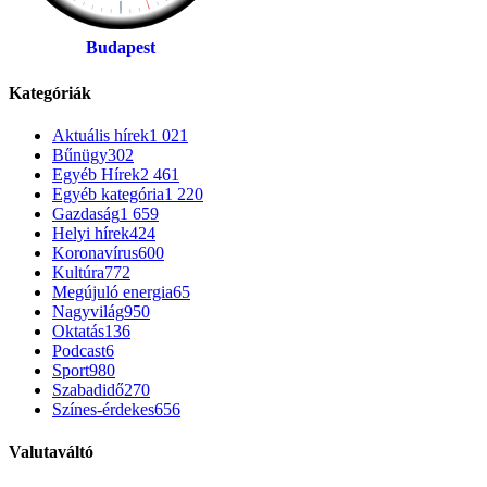
Budapest
Kategóriák
Aktuális hírek
1 021
Bűnügy
302
Egyéb Hírek
2 461
Egyéb kategória
1 220
Gazdaság
1 659
Helyi hírek
424
Koronavírus
600
Kultúra
772
Megújuló energia
65
Nagyvilág
950
Oktatás
136
Podcast
6
Sport
980
Szabadidő
270
Színes-érdekes
656
Valutaváltó