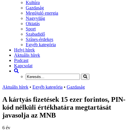
Kultúra
Gazdaság
Megújuló energia
Nagyvilág
Oktatás
Sport
Szabadidő
Színes-érdekes
Egyéb kategória
Helyi hírek
Aktuális hírek
Podcast
Kapcsolat
Aktuális hírek
•
Egyéb kategória
•
Gazdaság
A kártyás fizetések 15 ezer forintos, PIN-
kód nélküli értékhatára megtartását
javasolja az MNB
6 év