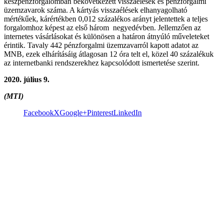
készpénzforgalomban bekövetkezett visszaélések és pénzforgalmi
üzemzavarok száma. A kártyás visszaélések elhanyagolható
mértékűek, kárértékben 0,012 százalékos arányt jelentettek a teljes
forgalomhoz képest az első három negyedévben. Jellemzően az
internetes vásárlásokat és különösen a határon átnyúló műveleteket
érintik. Tavaly 442 pénzforgalmi üzemzavarról kapott adatot az
MNB, ezek elhárításáig átlagosan 12 óra telt el, közel 40 százalékuk
az internetbanki rendszerekhez kapcsolódott ismertetése szerint.
2020. július 9.
(MTI)
Facebook
X
Google+
Pinterest
LinkedIn