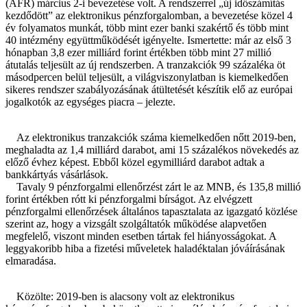
(AFR) március 2-i bevezetése volt. A rendszerrel „új időszámítás
kezdődött” az elektronikus pénzforgalomban, a bevezetése közel 4
év folyamatos munkát, több mint ezer banki szakértő és több mint
40 intézmény együttműködését igényelte. Ismertette: már az első 3
hónapban 3,8 ezer milliárd forint értékben több mint 27 millió
átutalás teljesült az új rendszerben. A tranzakciók 99 százaléka öt
másodpercen belül teljesült, a világviszonylatban is kiemelkedően
sikeres rendszer szabályozásának átültetését készítik elő az európai
jogalkotók az egységes piacra – jelezte.
Az elektronikus tranzakciók száma kiemelkedően nőtt 2019-ben,
meghaladta az 1,4 milliárd darabot, ami 15 százalékos növekedés az
előző évhez képest. Ebből közel egymilliárd darabot adtak a
bankkártyás vásárlások.
Tavaly 9 pénzforgalmi ellenőrzést zárt le az MNB, és 135,8 millió
forint értékben rótt ki pénzforgalmi bírságot. Az elvégzett
pénzforgalmi ellenőrzések általános tapasztalata az igazgató közlése
szerint az, hogy a vizsgált szolgáltatók működése alapvetően
megfelelő, viszont minden esetben tártak fel hiányosságokat. A
leggyakoribb hiba a fizetési műveletek haladéktalan jóváírásának
elmaradása.
Közölte: 2019-ben is alacsony volt az elektronikus