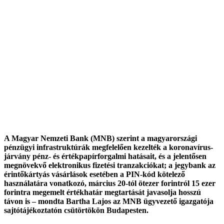
A Magyar Nemzeti Bank (MNB) szerint a magyarországi
pénzügyi infrastruktúrák megfelelően kezelték a koronavírus-
járvány pénz- és értékpapírforgalmi hatásait, és a jelentősen
megnövekvő elektronikus fizetési tranzakciókat; a jegybank az
érintőkártyás vásárlások esetében a PIN-kód kötelező
használatára vonatkozó, március 20-tól ötezer forintról 15 ezer
forintra megemelt értékhatár megtartását javasolja hosszú
távon is – mondta Bartha Lajos az MNB ügyvezető igazgatója
sajtótájékoztatón csütörtökön Budapesten.