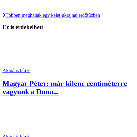
Többen meghaltak egy kelet-ukrajnai erdőtűzben
Ez is érdekelheti
Aktuális hírek
Magyar Péter: már kilenc centiméterre
vagyunk a Duna...
Aktuális hírek