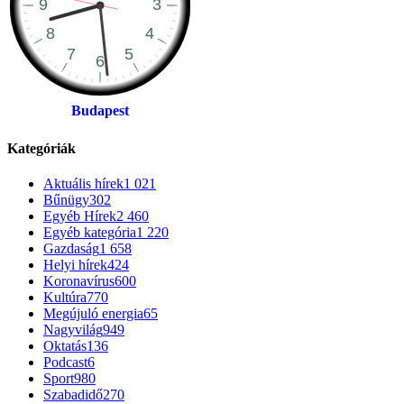
Budapest
Kategóriák
Aktuális hírek
1 021
Bűnügy
302
Egyéb Hírek
2 460
Egyéb kategória
1 220
Gazdaság
1 658
Helyi hírek
424
Koronavírus
600
Kultúra
770
Megújuló energia
65
Nagyvilág
949
Oktatás
136
Podcast
6
Sport
980
Szabadidő
270