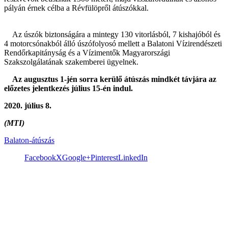
pályán érnek célba a Révfülöpről átúszókkal.
Az úszók biztonságára a mintegy 130 vitorlásból, 7 kishajóból és
4 motorcsónakból álló úszófolyosó mellett a Balatoni Vízirendészeti
Rendőrkapitányság és a Vízimentők Magyarországi
Szakszolgálatának szakemberei ügyelnek.
Az augusztus 1-jén sorra kerülő átúszás mindkét távjára az
előzetes jelentkezés július 15-én indul.
2020. július 8.
(MTI)
Balaton-átúszás
Facebook
X
Google+
Pinterest
LinkedIn