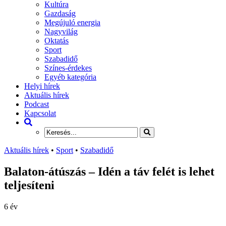
Kultúra
Gazdaság
Megújuló energia
Nagyvilág
Oktatás
Sport
Szabadidő
Színes-érdekes
Egyéb kategória
Helyi hírek
Aktuális hírek
Podcast
Kapcsolat
Aktuális hírek
•
Sport
•
Szabadidő
Balaton-átúszás – Idén a táv felét is lehet
teljesíteni
6 év