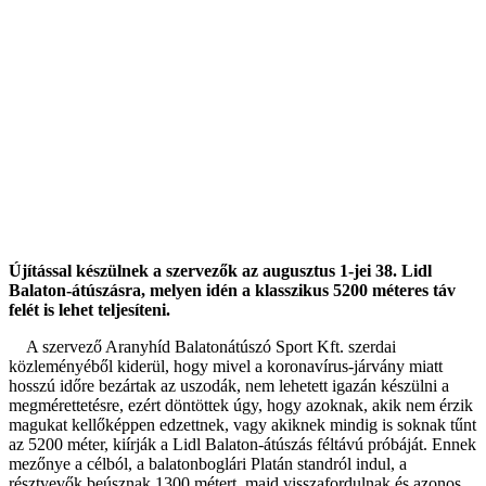
Újítással készülnek a szervezők az augusztus 1-jei 38. Lidl
Balaton-átúszásra, melyen idén a klasszikus 5200 méteres táv
felét is lehet teljesíteni.
A szervező Aranyhíd Balatonátúszó Sport Kft. szerdai
közleményéből kiderül, hogy mivel a koronavírus-járvány miatt
hosszú időre bezártak az uszodák, nem lehetett igazán készülni a
megmérettetésre, ezért döntöttek úgy, hogy azoknak, akik nem érzik
magukat kellőképpen edzettnek, vagy akiknek mindig is soknak tűnt
az 5200 méter, kiírják a Lidl Balaton-átúszás féltávú próbáját. Ennek
mezőnye a célból, a balatonboglári Platán standról indul, a
résztvevők beúsznak 1300 métert, majd visszafordulnak és azonos