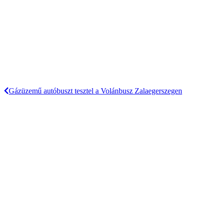
Gázüzemű autóbuszt tesztel a Volánbusz Zalaegerszegen