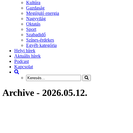
Kultúra
Gazdaság
Megújuló energia
Nagyvilág
Oktatás
Sport
Szabadidő
Színes-érdekes
Egyéb kategória
Helyi hírek
Aktuális hírek
Podcast
Kapcsolat
Archive - 2026.05.12.