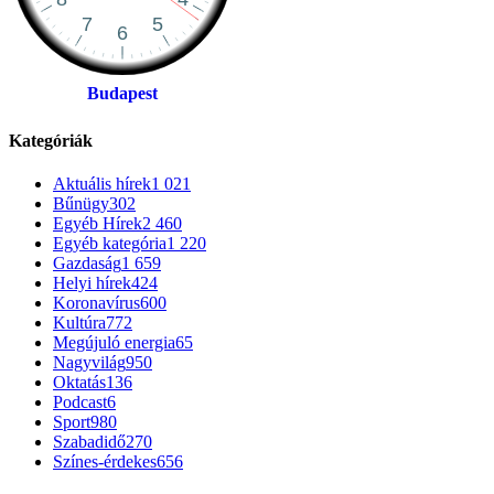
Budapest
Kategóriák
Aktuális hírek
1 021
Bűnügy
302
Egyéb Hírek
2 460
Egyéb kategória
1 220
Gazdaság
1 659
Helyi hírek
424
Koronavírus
600
Kultúra
772
Megújuló energia
65
Nagyvilág
950
Oktatás
136
Podcast
6
Sport
980
Szabadidő
270
Színes-érdekes
656