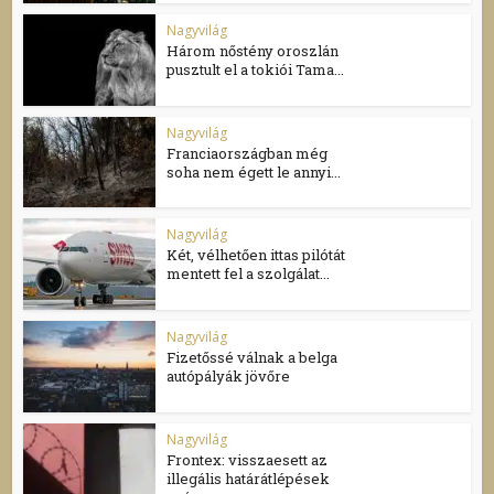
Nagyvilág
Három nőstény oroszlán
pusztult el a tokiói Tama...
Nagyvilág
Franciaországban még
soha nem égett le annyi...
Nagyvilág
Két, vélhetően ittas pilótát
mentett fel a szolgálat...
Nagyvilág
Fizetőssé válnak a belga
autópályák jövőre
Nagyvilág
Frontex: visszaesett az
illegális határátlépések