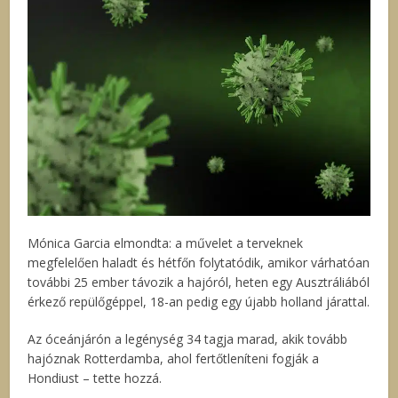
Mónica Garcia elmondta: a művelet a terveknek
megfelelően haladt és hétfőn folytatódik, amikor várhatóan
további 25 ember távozik a hajóról, heten egy Ausztráliából
érkező repülőgéppel, 18-an pedig egy újabb holland járattal.
Az óceánjárón a legénység 34 tagja marad, akik tovább
hajóznak Rotterdamba, ahol fertőtleníteni fogják a
Hondiust – tette hozzá.