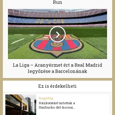
Run
La Liga – Aranyérmet ért a Real Madrid
legyőzése a Barcelonának
Ez is érdekelheti
Nagyvilág
Házkutatást tartottak a
Starbucks dél-koreai...