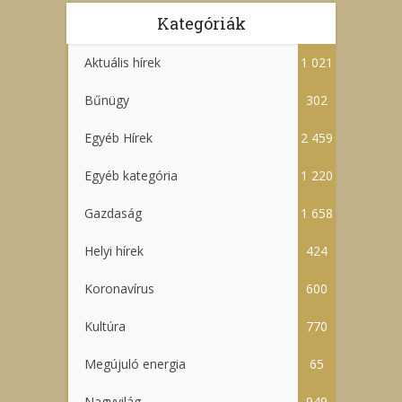
Kategóriák
Aktuális hírek
1 021
Bűnügy
302
Egyéb Hírek
2 459
Egyéb kategória
1 220
Gazdaság
1 658
Helyi hírek
424
Koronavírus
600
Kultúra
770
Megújuló energia
65
Nagyvilág
949