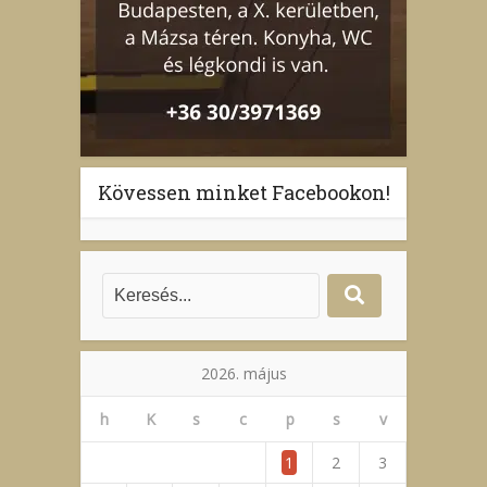
Kövessen minket Facebookon!
2026. május
h
K
s
c
p
s
v
1
2
3