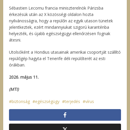
Sébastien Lecornu francia miniszterelnök Párizsba
érkezésük után az X közösségi oldalon hozta
nyilvánosságra, hogy a repülőn az egyik utason tünetek
jelentkeztek, ezért mindannyiukat szigorú karanténba
helyezték, és újabb egészségügyi ellenőrzésen fognak
átesni.
Utolsóként a Hondius utasainak amerikai csoportját szállító
repülőgép hagyta el Tenerife déli repülőterét az esti
órákban.
2026. május 11.
(MTI)
biztonság
egészségügy
terjedés
vírus