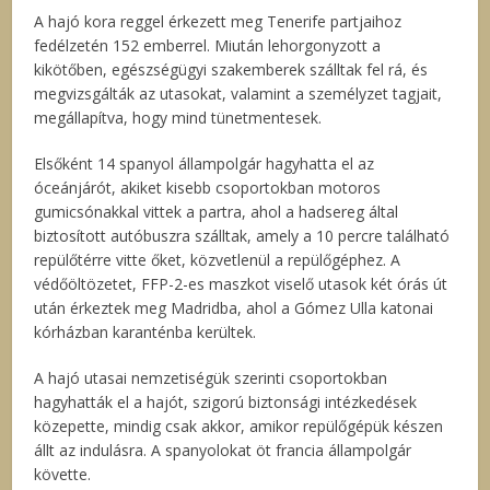
A hajó kora reggel érkezett meg Tenerife partjaihoz
fedélzetén 152 emberrel. Miután lehorgonyzott a
kikötőben, egészségügyi szakemberek szálltak fel rá, és
megvizsgálták az utasokat, valamint a személyzet tagjait,
megállapítva, hogy mind tünetmentesek.
Elsőként 14 spanyol állampolgár hagyhatta el az
óceánjárót, akiket kisebb csoportokban motoros
gumicsónakkal vittek a partra, ahol a hadsereg által
biztosított autóbuszra szálltak, amely a 10 percre található
repülőtérre vitte őket, közvetlenül a repülőgéphez. A
védőöltözetet, FFP-2-es maszkot viselő utasok két órás út
után érkeztek meg Madridba, ahol a Gómez Ulla katonai
kórházban karanténba kerültek.
A hajó utasai nemzetiségük szerinti csoportokban
hagyhatták el a hajót, szigorú biztonsági intézkedések
közepette, mindig csak akkor, amikor repülőgépük készen
állt az indulásra. A spanyolokat öt francia állampolgár
követte.