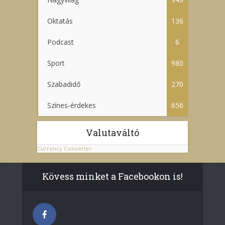
Oktatás
136
Podcast
6
Sport
980
Szabadidő
270
Színes-érdekes
656
Valutaváltó
Currency Converter
Kövess minket a Facebookon is!