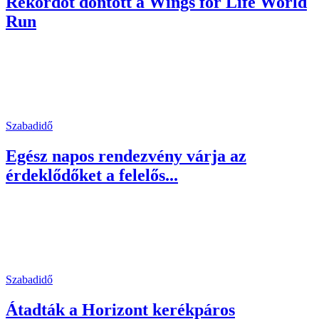
Rekordot döntött a Wings for Life World
Run
Szabadidő
Egész napos rendezvény várja az
érdeklődőket a felelős...
Szabadidő
Átadták a Horizont kerékpáros