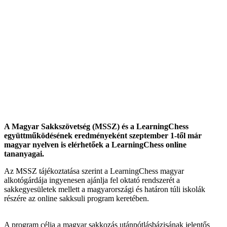
A Magyar Sakkszövetség (MSSZ) és a LearningChess
együttműködésének eredményeként szeptember 1-től már
magyar nyelven is elérhetőek a LearningChess online
tananyagai.
Az MSSZ tájékoztatása szerint a LearningChess magyar
alkotógárdája ingyenesen ajánlja fel oktató rendszerét a
sakkegyesületek mellett a magyarországi és határon túli iskolák
részére az online sakksuli program keretében.
A program célja a magyar sakkozás utánpótlásbázisának jelentős