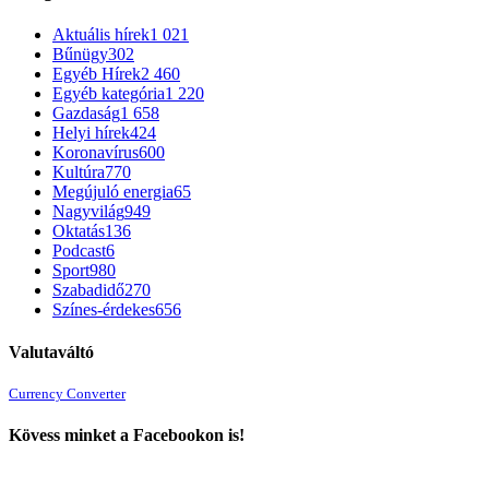
Aktuális hírek
1 021
Bűnügy
302
Egyéb Hírek
2 460
Egyéb kategória
1 220
Gazdaság
1 658
Helyi hírek
424
Koronavírus
600
Kultúra
770
Megújuló energia
65
Nagyvilág
949
Oktatás
136
Podcast
6
Sport
980
Szabadidő
270
Színes-érdekes
656
Valutaváltó
Currency Converter
Kövess minket a Facebookon is!