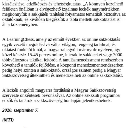
kiszélesítése, edzőképzés és tehetségkutatás. „A könnyen kezelhető
felületen önállóan is elvégezhető izgalmas leckék nagymértékben
megkönnyítik a sakkjáték tanítását folyamatos tematikát biztosítva az
oktatóknak, és kiválóan kiegészítik a tábla melletti sakkoktatást is” –
áll a közleményben.
A LearningChess, amely az elmúlt években az online sakkoktatás
egyik vezető megoldásává vált a világon, rengeteg tartalmat, és
oktatási funkciót kínál, a magyarral együtt már nyolc nyelven, így
közel kétszáz 15-45 perces online, interaktív sakkleckét vagy 3000
többváltozatos taktikai fejtörőt. A tanulásmenedzsment rendszerben
követhető a tanulók fejlődése, a központi menedzsmentrendszerben
pedig helyi szinten a sakkoktató, országos szinten pedig a Magyar
Sakkszövetség áttekintheti és menedzselheti az online sakkoktatást.
A leckék angolról magyarra fordítását a Magyar Sakkszövetség
szervezte önkéntesek bevonásával. Az online sakksuli programba
edzők és tanárok a sakkszövetség honlapján jelentkezhetnek.
2020. szeptember 7.
(MTI)