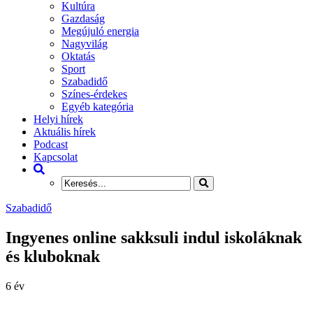
Kultúra
Gazdaság
Megújuló energia
Nagyvilág
Oktatás
Sport
Szabadidő
Színes-érdekes
Egyéb kategória
Helyi hírek
Aktuális hírek
Podcast
Kapcsolat
Szabadidő
Ingyenes online sakksuli indul iskoláknak
és kluboknak
6 év