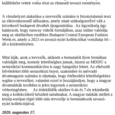
kiállítóként vettek volna részt az elmaradt tavaszi eseményen.
A vírushelyzet alakulása a szervezők számára is bizonytalanná teszi
az elkövetkezendő időszakot, amely miatt szükségszerűvé vált a
következő budapesti divathét újragondolása . Az ügynökség úgy
határozott, hogy runway videók formájában, azaz online valósítja
meg az októberben esedékes Budapest Central European Fashion
Week-et, amely a 2021-es tavaszi-nyári kollekciókat vonultatja fel –
áll a közleményben.
Mint írják, azok a tervezők, akiknek a bemutatóit ilyen formában
valósítják meg, komoly lehetőséghez jutnak, hiszen az MDDÜ a
nemzetközi kommunikációra is nagy hangsúlyt fektet. Az elkészült
felvételeket több nemzetközi buyer, szakember és mérvadó
divatmagazin számára is eljuttatja, hogy értékesítési lehetőségekhez
segítse a tervezőket, valamint ezzel is hozzájáruljon, hogy a magyar
divatmárkák továbbra is jelen legyenek a nemzetközi
vérkeringésben. Az érdeklődők október 6-án és 7-én tekinthetik
meg a kollekciókról készített tartalmakat. A magyar márkák mellett a
közép-európai régió több más tervezője is bemutatkozik tavaszi-
nyári kollekciójával.
2020. augusztus 17.