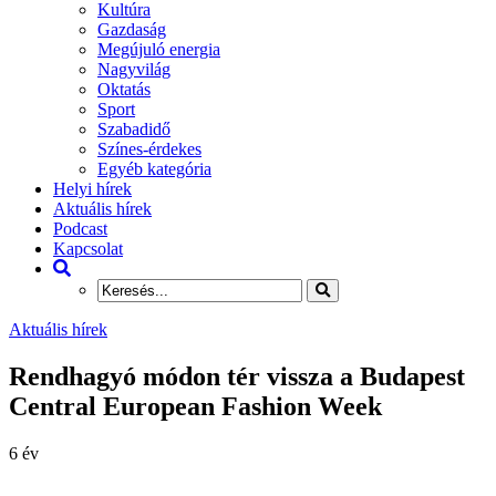
Kultúra
Gazdaság
Megújuló energia
Nagyvilág
Oktatás
Sport
Szabadidő
Színes-érdekes
Egyéb kategória
Helyi hírek
Aktuális hírek
Podcast
Kapcsolat
Aktuális hírek
Rendhagyó módon tér vissza a Budapest
Central European Fashion Week
6 év