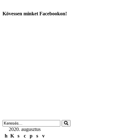
Kövessen minket Facebookon!
2020. augusztus
h
K
s
c
p
s
v