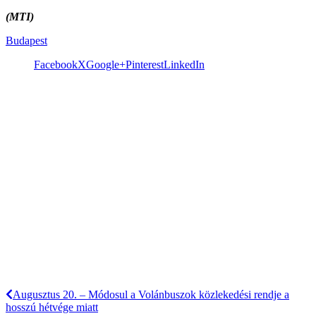
(MTI)
Budapest
Facebook
X
Google+
Pinterest
LinkedIn
Augusztus 20. – Módosul a Volánbuszok közlekedési rendje a
hosszú hétvége miatt