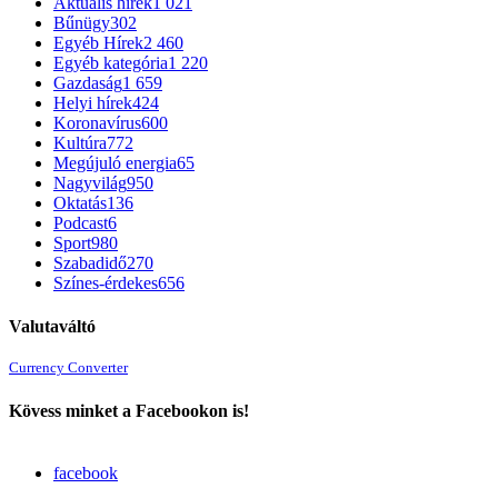
Aktuális hírek
1 021
Bűnügy
302
Egyéb Hírek
2 460
Egyéb kategória
1 220
Gazdaság
1 659
Helyi hírek
424
Koronavírus
600
Kultúra
772
Megújuló energia
65
Nagyvilág
950
Oktatás
136
Podcast
6
Sport
980
Szabadidő
270
Színes-érdekes
656
Valutaváltó
Currency Converter
Kövess minket a Facebookon is!
facebook