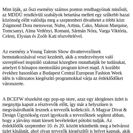
Mint írják, az őszi esemény számos ponton rendhagyónak minősül,
az MDDÜ rendkívüli szabályok betartása mellett egy szűkebb hazai
közönség előtt valósítja meg a szeptemberi divathetet a többi közt
Zsigmond Dora menswear, Nubu, Artista, Cako, Maison Marquise,
Tomcsanyi, Alma Vetlényi, Romani, Sármán Nóra, Varga Viktória,
Celeni, Elysian és Zoób Kati részvételével.
Az esemény a Young Talents Show divattervezőinek
bemutatkozásával veszi kezdetét, akik a rendezvényen való
szerepléssel inspiráló szakmai közegben mutathatják be tudásukat,
amelyet 6 hónapos mentorálási program követ majd. A korábbi
évekhez hasonlóan a Budapest Central European Fashion Week
idén is változatos kiegészító programokkal várja az érdeklődőket
városszerte.
A BCEFW részeként egy pop-up store, azaz egy ideiglenes üzlet is
megnyitja kapuit a résztvevők előtt, így már a helyszínen is
megvásárolhatók lesznek a tervezők kollekciói. A Magyar Divat &
Design Ügynökség ezzel igyekszik a tervezőknek segíteni abban,
hogy a járvány miatt kiesett bevételeiket pótolni tudják. Az
érdeklődők szeptember 10. és 20. között tekinthetik meg a belvárosi
üzlet kínálatát, ahol olyan tervezők kiegészítői is helyet kapnak, akik