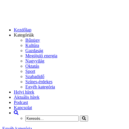
Kezdőlap
Kategóriák
Bűnügy
Kultúra
Gazdaság
Megújuló energia
Nagyvilág
Oktatás
Sport
Szabadidő
Színes-érdekes
Egyéb kategória
Helyi hírek
Aktuális hírek
Podcast
Kapcsolat
Egyéb kategória