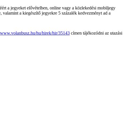
séért a jegyeket elővételben, online vagy a közlekedési mobiljegy
e, valamint a kiegészítő jegyekre 5 százalék kedvezményt ad a
www.volanbusz.hu/hu/hirek/hir/35143
címen tájékozódni az utazási