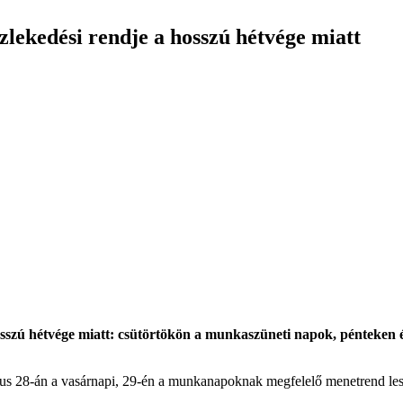
lekedési rendje a hosszú hétvége miatt
osszú hétvége miatt: csütörtökön a munkaszüneti napok, pénteken
tus 28-án a vasárnapi, 29-én a munkanapoknak megfelelő menetrend le