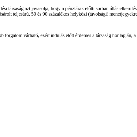
i társaság azt javasolja, hogy a pénztárak előtti sorban állás elkerülé
árolt teljesárú, 50 és 90 százalékos helyközi (távolsági) menetjegyekr
b forgalom várható, ezért indulás előtt érdemes a társaság honlapján, a