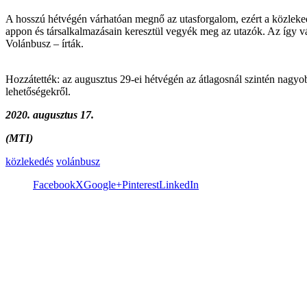
A hosszú hétvégén várhatóan megnő az utasforgalom, ezért a közlekedés
appon és társalkalmazásain keresztül vegyék meg az utazók. Az így vás
Volánbusz – írták.
Hozzátették: az augusztus 29-ei hétvégén az átlagosnál szintén nagyob
lehetőségekről.
2020. augusztus 17.
(MTI)
közlekedés
volánbusz
Facebook
X
Google+
Pinterest
LinkedIn