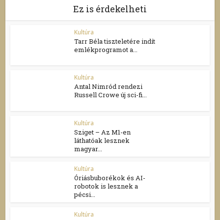
Ez is érdekelheti
Kultúra
Tarr Béla tiszteletére indít
emlékprogramot a...
Kultúra
Antal Nimród rendezi
Russell Crowe új sci-fi...
Kultúra
Sziget – Az M1-en
láthatóak lesznek
magyar...
Kultúra
Óriásbuborékok és AI-
robotok is lesznek a
pécsi...
Kultúra