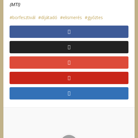
(MTI)
borfesztivál
díjátadó
elismerés
győztes