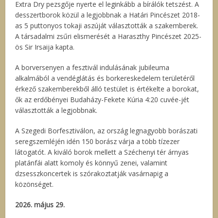
Extra Dry pezsgője nyerte el leginkább a bírálók tetszést. A
desszertborok közül a legjobbnak a Határi Pincészet 2018-
as 5 puttonyos tokaji aszúját választották a szakemberek.
A társadalmi zsűri elismerését a Haraszthy Pincészet 2025-
ös Sir Irsaija kapta.
A borversenyen a fesztivál indulásának jubileuma
alkalmából a vendéglátás és borkereskedelem területéről
érkező szakemberekből álló testület is értékelte a borokat,
ők az erdőbényei Budaházy-Fekete Kúria 4:20 cuvée-jét
választották a legjobbnak.
A Szegedi Borfesztiválon, az ország legnagyobb borászati
seregszemléjén idén 150 borász várja a több tízezer
látogatót. A kiváló borok mellett a Széchenyi tér árnyas
platánfái alatt komoly és könnyű zenei, valamint
dzsesszkoncertek is szórakoztatják vasárnapig a
közönséget.
2026. május 29.