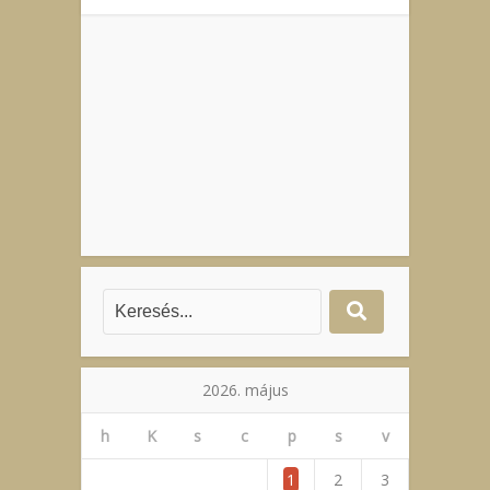
2026. május
h
K
s
c
p
s
v
1
2
3