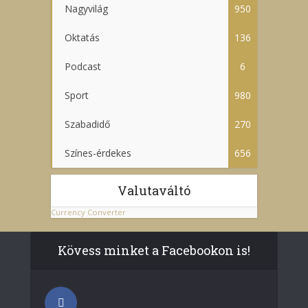
Nagyvilág
950
Oktatás
136
Podcast
6
Sport
980
Szabadidő
270
Színes-érdekes
656
Valutaváltó
Currency Converter
Kövess minket a Facebookon is!