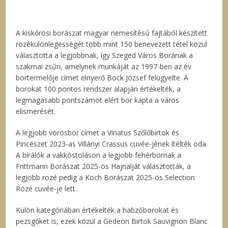
A kiskőrösi borászat magyar nemesítésű fajtából készített
rozékülönlegességét több mint 150 benevezett tétel közül
választotta a legjobbnak, így Szeged Város Borának a
szakmai zsűri, amelynek munkáját az 1997-ben az év
bortermelője címet elnyerő Bock József felügyelte. A
borokat 100 pontos rendszer alapján értékelték, a
legmagasabb pontszámot elért bor kapta a város
elismerését.
A legjobb vörösbor címet a Vinatus Szőlőbirtok és
Pincészet 2023-as Villányi Crassus cuvée-jének ítélték oda.
A bírálók a vakkóstoláson a legjobb fehérbornak a
Frittmann Borászat 2025-ös Hajnalját választották, a
legjobb rozé pedig a Koch Borászat 2025-ös Selection
Rozé cuvée-je lett.
Külön kategóriában értékelték a habzóborokat és
pezsgőket is, ezek közül a Gedeon Birtok Sauvignon Blanc