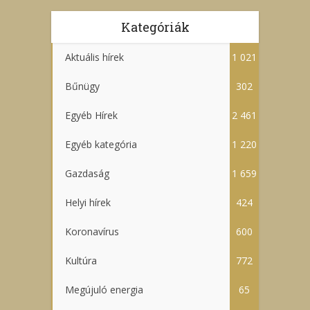
Kategóriák
Aktuális hírek
1 021
Bűnügy
302
Egyéb Hírek
2 461
Egyéb kategória
1 220
Gazdaság
1 659
Helyi hírek
424
Koronavírus
600
Kultúra
772
Megújuló energia
65