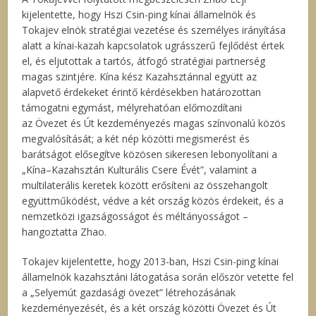
kijelentette, hogy Hszi Csin-ping kínai államelnök és
Tokajev elnök stratégiai vezetése és személyes irányítása
alatt a kínai-kazah kapcsolatok ugrásszerű fejlődést értek
el, és eljutottak a tartós, átfogó stratégiai partnerség
magas szintjére. Kína kész Kazahsztánnal együtt az
alapvető érdekeket érintő kérdésekben határozottan
támogatni egymást, mélyrehatóan előmozdítani
az Övezet és Út kezdeményezés magas színvonalú közös
megvalósítását; a két nép közötti megismerést és
barátságot elősegítve közösen sikeresen lebonyolítani a
„Kína–Kazahsztán Kulturális Csere Évét”, valamint a
multilaterális keretek között erősíteni az összehangolt
együttműködést, védve a két ország közös érdekeit, és a
nemzetközi igazságosságot és méltányosságot –
hangoztatta Zhao.
Tokajev kijelentette, hogy 2013-ban, Hszi Csin-ping kínai
államelnök kazahsztáni látogatása során először vetette fel
a „Selyemút gazdasági övezet” létrehozásának
kezdeményezését, és a két ország közötti Övezet és Út