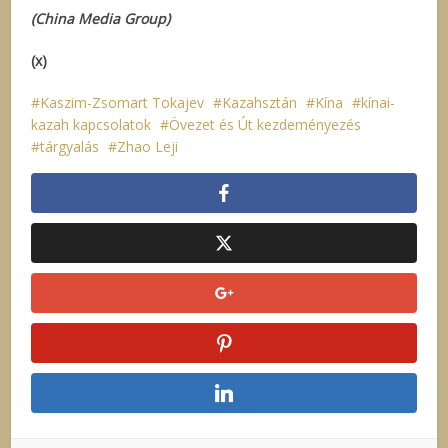
(China Media Group)
(x)
Kaszim-Zsomart Tokajev
Kazahsztán
Kína
kínai-
kazah kapcsolatok
Övezet és Út kezdeményezés
tárgyalás
Zhao Leji