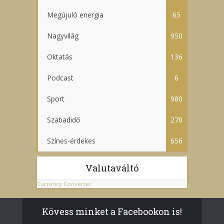
Megújuló energia
65
Nagyvilág
950
Oktatás
136
Podcast
6
Sport
980
Szabadidő
270
Színes-érdekes
656
Valutaváltó
Currency Converter
Kövess minket a Facebookon is!