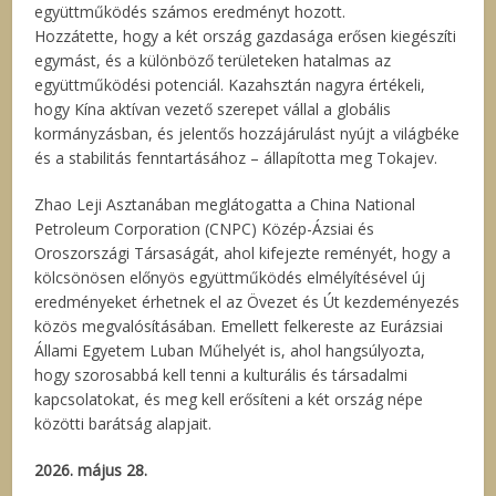
együttműködés számos eredményt hozott.
Hozzátette, hogy a két ország gazdasága erősen kiegészíti
egymást, és a különböző területeken hatalmas az
együttműködési potenciál. Kazahsztán nagyra értékeli,
hogy Kína aktívan vezető szerepet vállal a globális
kormányzásban, és jelentős hozzájárulást nyújt a világbéke
és a stabilitás fenntartásához – állapította meg Tokajev.
Zhao Leji Asztanában meglátogatta a China National
Petroleum Corporation (CNPC) Közép-Ázsiai és
Oroszországi Társaságát, ahol kifejezte reményét, hogy a
kölcsönösen előnyös együttműködés elmélyítésével új
eredményeket érhetnek el az Övezet és Út kezdeményezés
közös megvalósításában. Emellett felkereste az Eurázsiai
Állami Egyetem Luban Műhelyét is, ahol hangsúlyozta,
hogy szorosabbá kell tenni a kulturális és társadalmi
kapcsolatokat, és meg kell erősíteni a két ország népe
közötti barátság alapjait.
2026. május 28.