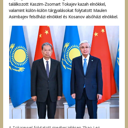
találkozott Kaszim-Zsomart Tokajev kazah elnökkel,
valamint külön-külön tárgyalásokat folytatott Maulen
Asimbajev felsőházi elnökkel és Kosanov alsóházi elnökkel.
A Tokajevvel folytatott megbeszélésen Zhao Leji