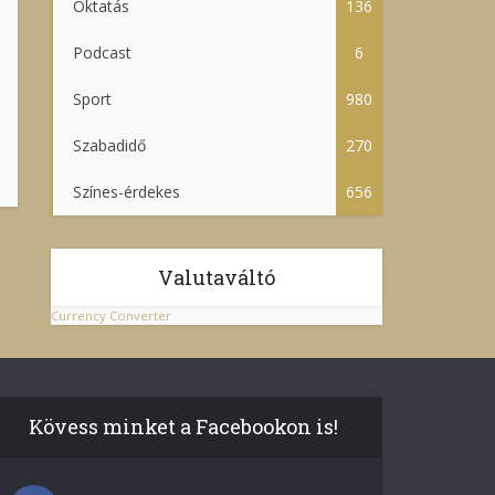
Oktatás
136
Podcast
6
Sport
980
Szabadidő
270
Színes-érdekes
656
Valutaváltó
Currency Converter
Kövess minket a Facebookon is!