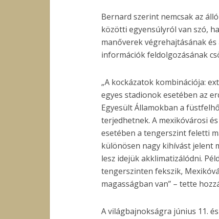
Bernard szerint nemcsak az álló
közötti egyensúlyról van szó, h
manőverek végrehajtásának és 
információk feldolgozásának cs
„A kockázatok kombinációja: ex
egyes stadionok esetében az erdő
Egyesült Államokban a füstfelhők
terjedhetnek. A mexikóvárosi é
esetében a tengerszint feletti m
különösen nagy kihívást jelent
lesz idejük akklimatizálódni. Pél
tengerszinten fekszik, Mexikóv
magasságban van” – tette hozzá
A világbajnokságra június 11. és 