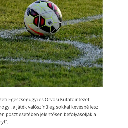
zeti Egészségügyi és Orvosi Kutatóintézet
ogy „a játék valószínűleg sokkal kevésbé lesz
den poszt esetében jelentősen befolyásolják a
yt”.