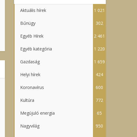
Aktuális hírek
1 021
Bűnügy
302
Egyéb Hírek
2 461
Egyéb kategória
1 220
Gazdaság
1 659
Helyi hírek
424
Koronavírus
600
Kultúra
772
Megújuló energia
65
Nagyvilág
950