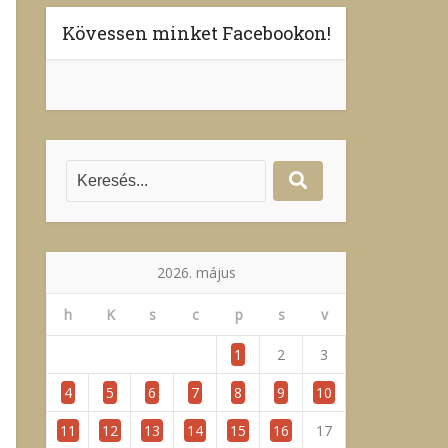
Kövessen minket Facebookon!
2026. május
h
K
s
c
p
s
v
1
2
3
4
5
6
7
8
9
10
11
12
13
14
15
16
17