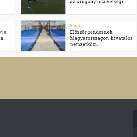
az uruguayi szövetségi...
Sport
t a
Először rendeznek
...
Magyarországon hivatalos
nemzetközi...