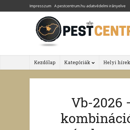
Impresszum
A pestcentrum.hu adatvédelmi irányelve
Kezdőlap
Kategóriák
Helyi híre
Vb-2026 
kombináció