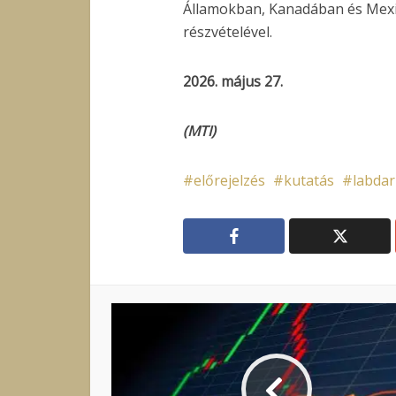
Államokban, Kanadában és Mexi
részvételével.
2026. május 27.
(MTI)
előrejelzés
kutatás
labda