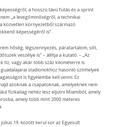
képességről, a hosszú távú futás és a sprint
anem „a levegőminőségről, a technikai
a közvetlen környezetből származó
ökkenő képességéről is”.
trém hőség, légszennyezés, páratartalom, sőt,
tüzek veszélye is” – állítja a kutató. – „Az
 tíz, vagy akár több száz kilométerre is
s guadalajarai stadionokhoz hasonló színhelyek
agasságot is figyelembe kell venni. Ez
 majd azoknak a csapatoknak, amelyeknek nem
dául fizikailag nehéz lesz eljutni Miamiból, amely
árosba, amely több mint 2000 méteres
.
július 19. között kerül sor az Egyesült