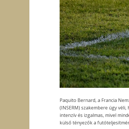
Paquito Bernard, a Francia Nem
(INSERM) szakembere úgy véli, h
intenzív és izgalmas, mivel min
külső tényezők a futóteljesítmén