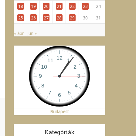
18
19
20
21
22
23
24
25
26
27
28
29
30
31
« ápr
jún »
Budapest
Kategóriák