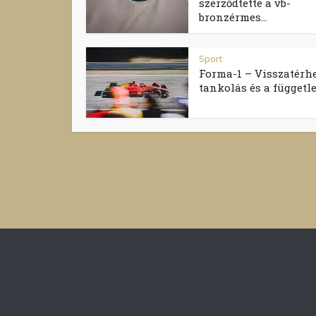
szerződtette a vb-
bronzérmes...
Sport
Forma-1 – Visszatérhe
tankolás és a független