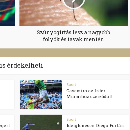
Szúnyogirtás lesz a nagyobb
folyók és tavak mentén
 is érdekelheti
Sport
Casemiro az Inter
Miamihoz szerződött
Sport
egért
Ideiglenesen Diego Forlán