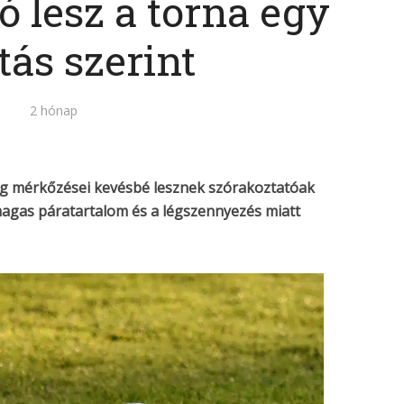
ó lesz a torna egy
tás szerint
2 hónap
ág mérkőzései kevésbé lesznek szórakoztatóak
magas páratartalom és a légszennyezés miatt