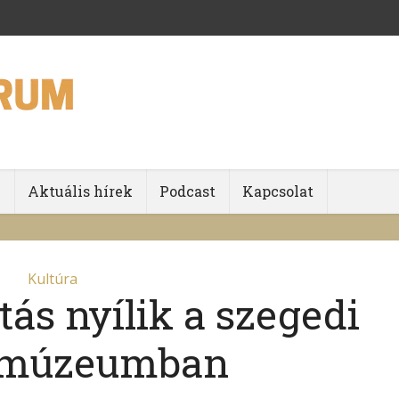
k
Aktuális hírek
Podcast
Kapcsolat
Kultúra
tás nyílik a szegedi
-múzeumban