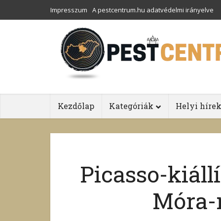
Impresszum
A pestcentrum.hu adatvédelmi irányelve
Kezdőlap
Kategóriák
Helyi híre
Picasso-kiállí
Móra