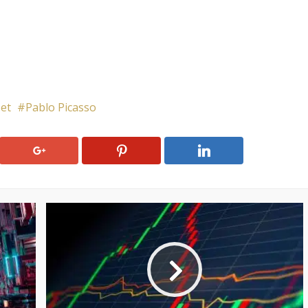
et
Pablo Picasso