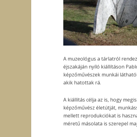
A muzeológus a tárlatról rende
éjszakáján nyíló kiállításon Pab
képzőművészek munkái láthatók,
akik hatottak rá.
A kiállítás célja az is, hogy me
képzőművész életútját, munkáss
mellett reprodukciókat is haszná
méretű másolata is szerepel maj