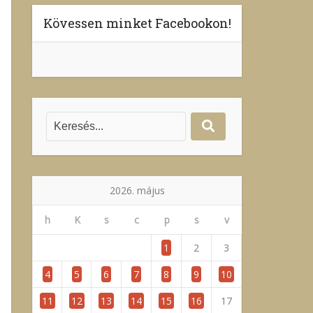
Kövessen minket Facebookon!
2026. május
h
K
s
c
p
s
v
1
2
3
4
5
6
7
8
9
10
11
12
13
14
15
16
17