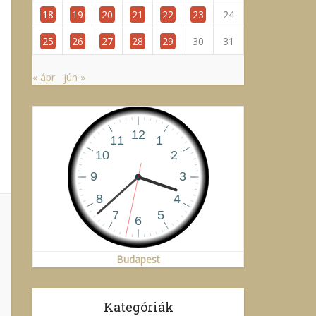
18
19
20
21
22
23
24
25
26
27
28
29
30
31
« ápr
jún »
Budapest
Kategóriák