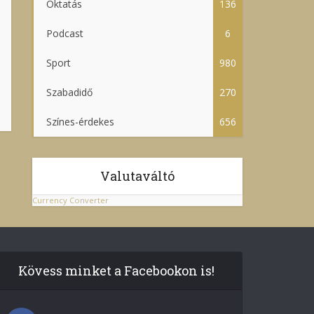
Oktatás
136
Podcast
6
Sport
980
Szabadidő
270
Színes-érdekes
656
Valutaváltó
Currency Converter
Kövess minket a Facebookon is!