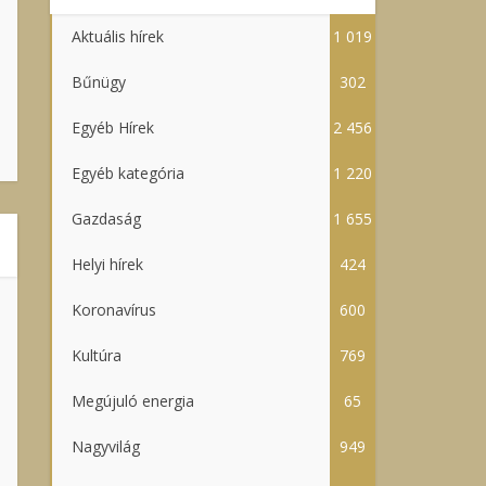
Aktuális hírek
1 019
Bűnügy
302
Egyéb Hírek
2 456
Egyéb kategória
1 220
Gazdaság
1 655
Helyi hírek
424
Koronavírus
600
Kultúra
769
Megújuló energia
65
Nagyvilág
949