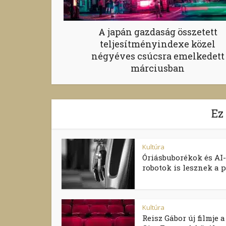
A japán gazdaság összetett
teljesítményindexe közel
négyéves csúcsra emelkedett
márciusban
Ez
Kultúra
Óriásbuborékok és AI-
robotok is lesznek a pé
Kultúra
Reisz Gábor új filmje a