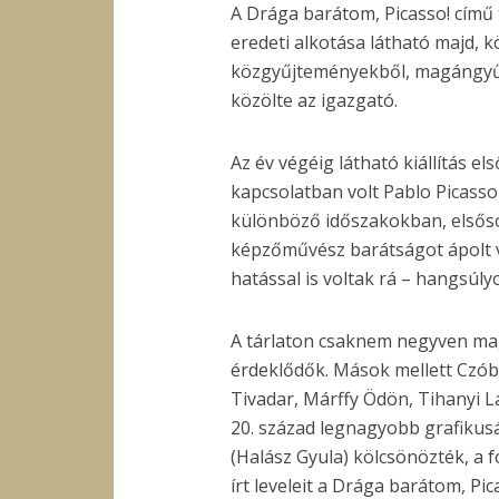
A Drága barátom, Picasso! című
eredeti alkotása látható majd, 
közgyűjteményekből, magángyűjt
közölte az igazgató.
Az év végéig látható kiállítás e
kapcsolatban volt Pablo Picass
különböző időszakokban, elsőso
képzőművész barátságot ápolt v
hatással is voltak rá – hangsúl
A tárlaton csaknem negyven magy
érdeklődők. Mások mellett Czób
Tivadar, Márffy Ödön, Tihanyi La
20. század legnagyobb grafikusán
(Halász Gyula) kölcsönözték, a 
írt leveleit a Drága barátom, Pic