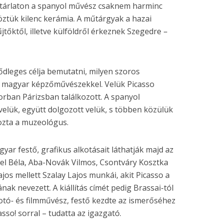
 tárlaton a spanyol művész csaknem harminc
köztük kilenc kerámia. A műtárgyak a hazai
őktől, illetve külföldről érkeznek Szegedre –
lsődleges célja bemutatni, milyen szoros
o magyar képzőművészekkel. Velük Picasso
rban Párizsban találkozott. A spanyol
elük, együtt dolgozott velük, s többen közülük
yozta a muzeológus.
ar festő, grafikus alkotásait láthatják majd az
el Béla, Aba-Novák Vilmos, Csontváry Kosztka
jos mellett Szalay Lajos munkái, akit Picasso a
ak nevezett. A kiállítás címét pedig Brassai-tól
fotó- és filmművész, festő kezdte az ismerőséhez
asso! sorral – tudatta az igazgató.