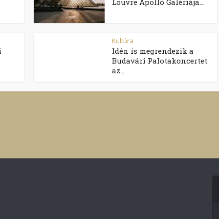
Louvre Apolló Galériája...
Kultúra
i
Idén is megrendezik a
Budavári Palotakoncertet
az...