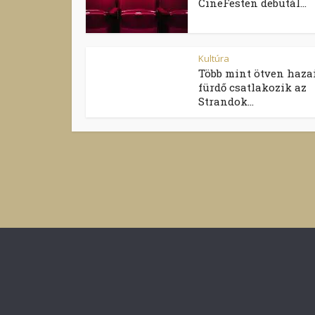
CineFesten debütál...
Kultúra
Több mint ötven haza
fürdő csatlakozik az
Strandok...