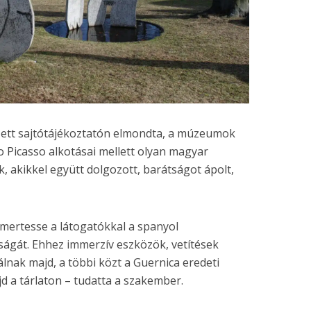
zett sajtótájékoztatón elmondta, a múzeumok
lo Picasso alkotásai mellett olyan magyar
 akikkel együtt dolgozott, barátságot ápolt,
gismertesse a látogatókkal a spanyol
ágát. Ehhez immerzív eszközök, vetítések
lnak majd, a többi közt a Guernica eredeti
d a tárlaton – tudatta a szakember.