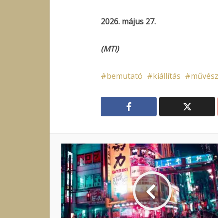
2026. május 27.
(MTI)
bemutató
kiállítás
művész