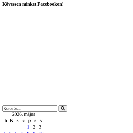
Kövessen minket Facebookon!
2026. május
h
K
s
c
p
s
v
1
2
3