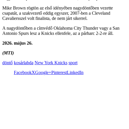
Mike Brown rögtön az első idényében nagydöntőben vezette
csapatát, a szakvezető eddig egyszer, 2007-ben a Cleveland
Cavaliersszel volt finalista, de nem járt sikerrel.
A nagydöntőben a címvédő Oklahoma City Thunder vagy a San
Antonio Spurs lesz a Knicks ellenfele, az a párharc 2-2-re áll.
2026. május 26.
(MTI)
döntő
kosárlabda
New York Knicks
sport
Facebook
X
Google+
Pinterest
LinkedIn