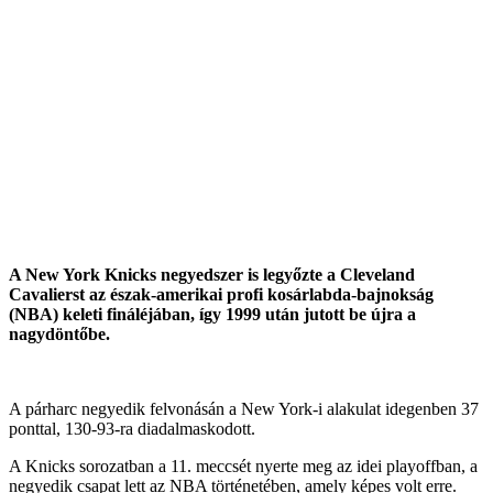
A New York Knicks negyedszer is legyőzte a Cleveland
Cavalierst az észak-amerikai profi kosárlabda-bajnokság
(NBA) keleti fináléjában, így 1999 után jutott be újra a
nagydöntőbe.
A párharc negyedik felvonásán a New York-i alakulat idegenben 37
ponttal, 130-93-ra diadalmaskodott.
A Knicks sorozatban a 11. meccsét nyerte meg az idei playoffban, a
negyedik csapat lett az NBA történetében, amely képes volt erre.