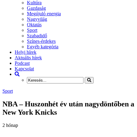
Kultúra
Gazdaság
Megújuló energia
Nagyvilág
Oktatás
Sport
Szabadidő
Színes-érdekes
Egyéb kategória
Helyi hírek
Aktuális hírek
Podcast
Kapcsolat
Sport
NBA – Huszonhét év után nagydöntőben a
New York Knicks
2 hónap