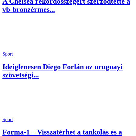
A Chelsea rekordösszegért szerződtette a
vb-bronzérmes...
Sport
Ideiglenesen Diego Forlán az uruguayi
szövetségi...
Sport
Forma-1 – Visszatérhet a tankolás és a