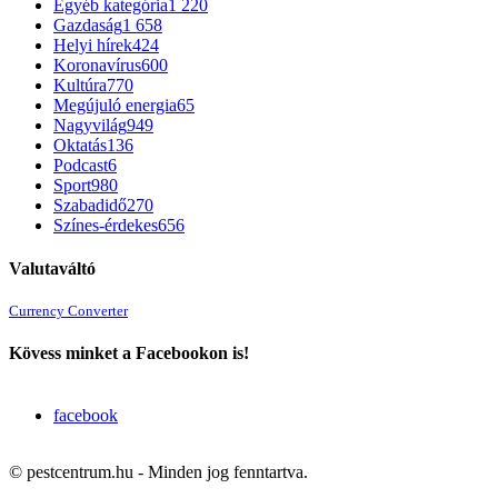
Egyéb kategória
1 220
Gazdaság
1 658
Helyi hírek
424
Koronavírus
600
Kultúra
770
Megújuló energia
65
Nagyvilág
949
Oktatás
136
Podcast
6
Sport
980
Szabadidő
270
Színes-érdekes
656
Valutaváltó
Currency Converter
Kövess minket a Facebookon is!
facebook
© pestcentrum.hu - Minden jog fenntartva.