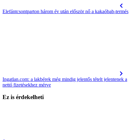
Elefántcsontparton három év után először nő a kakaóbab-termés
Ingatlan.com: a lakbérek még mindig jelentős tételt jelentenek a
nettó fizetésekhez mérve
Ez is érdekelheti