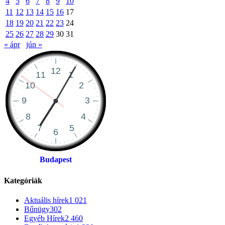
4
5
6
7
8
9
10
11
12
13
14
15
16
17
18
19
20
21
22
23
24
25
26
27
28
29
30
31
« ápr
jún »
Budapest
Kategóriák
Aktuális hírek
1 021
Bűnügy
302
Egyéb Hírek
2 460