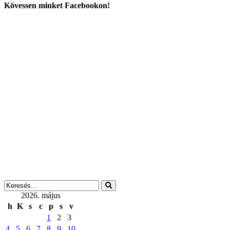
Kövessen minket Facebookon!
2026. május
h
K
s
c
p
s
v
1
2
3
4
5
6
7
8
9
10