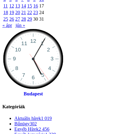
11
12
13
14
15
16
17
18
19
20
21
22
23
24
25
26
27
28
29
30
31
« ápr
jún »
Budapest
Kategóriák
Aktuális hírek
1 019
Bűnügy
302
Egyéb Hírek
2 456