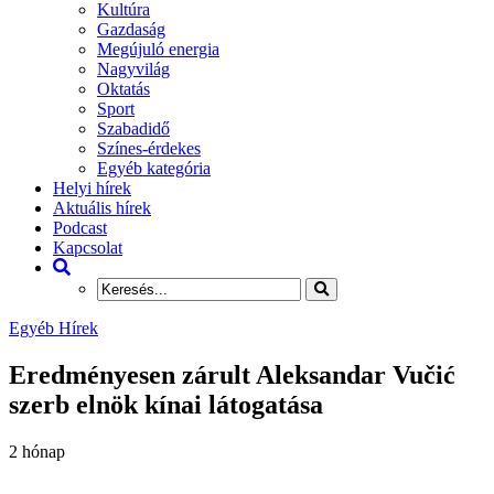
Kultúra
Gazdaság
Megújuló energia
Nagyvilág
Oktatás
Sport
Szabadidő
Színes-érdekes
Egyéb kategória
Helyi hírek
Aktuális hírek
Podcast
Kapcsolat
Egyéb Hírek
Eredményesen zárult Aleksandar Vučić
szerb elnök kínai látogatása
2 hónap