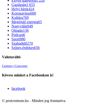
Egyéb kategória
1 220
Gazdaság
1 655
Helyi hírek
424
Koronavírus
600
Kultúra
769
Megújuló energia
65
Nagyvilág
949
Oktatás
136
Podcast
6
Sport
980
Szabadidő
270
Színes-érdekes
656
Valutaváltó
Currency Converter
Kövess minket a Facebookon is!
facebook
© pestcentrum.hu - Minden jog fenntartva.