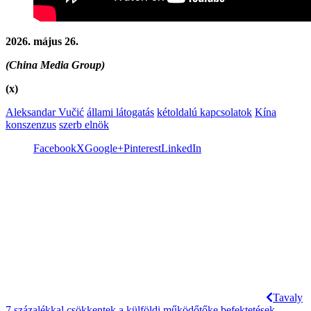
2026. május 26.
(China Media Group)
(x)
Aleksandar Vučić
állami látogatás
kétoldalú kapcsolatok
Kína
konszenzus
szerb elnök
Facebook
X
Google+
Pinterest
LinkedIn
Tavaly
7 százalékkal csökkentek a külföldi működőtőke befektetések