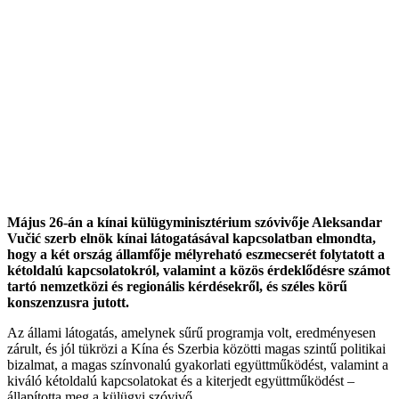
Május 26-án a kínai külügyminisztérium szóvivője Aleksandar
Vučić szerb elnök kínai látogatásával kapcsolatban elmondta,
hogy a két ország államfője mélyreható eszmecserét folytatott a
kétoldalú kapcsolatokról, valamint a közös érdeklődésre számot
tartó nemzetközi és regionális kérdésekről, és széles körű
konszenzusra jutott.
Az állami látogatás, amelynek sűrű programja volt, eredményesen
zárult, és jól tükrözi a Kína és Szerbia közötti magas szintű politikai
bizalmat, a magas színvonalú gyakorlati együttműködést, valamint a
kiváló kétoldalú kapcsolatokat és a kiterjedt együttműködést –
állapította meg a külügyi szóvivő.