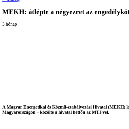
MEKH: átlépte a négyezret az engedélykö
3 hónap
A Magyar Energetikai és Közmű-szabályozási Hivatal (MEKH) legf
Magyarországon – közölte a hivatal hétfőn az MTI-vel.