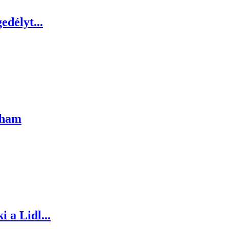
edélyt...
oham
 a Lidl...