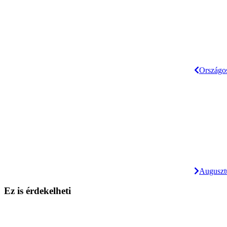
Országos
Auguszt
Ez is érdekelheti