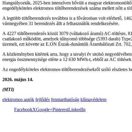
Hangsúlyozták, 2025-ben intenzíven bővült a magyar elektromostöltő-
engedélyköteles elektromos töltőberendezések száma mellett nőtt a tö
A legtöbb töltőberendezés továbbra is a fővárosban volt elérhető,
vármegyében 31 berendezés állt a felhasználók rendelkezésére.
A 4227 töltőberendezés közül 3079 (váltakozó áramú) AC-töltésre, 8
csatlakozó működött, amelyek túlnyomó többsége (5393 darab) Type2 t
üzemelt, ezt követte az E.ON Észak-dunántúli Áramhálózati Zrt. 70
A közleményben kitértek arra, hogy a tavalyi év utolsó negyedévében 
energia összmennyisége elérte a 12 630 MWh-t, ebből az AC töltés
Az engedélyköteles elektromos töltőberendezésekről szóló részletes b
2026. május 14.
(MTI)
elektromos autók
fejlődés
fenntarthatóság
klímavédelem
Facebook
X
Google+
Pinterest
LinkedIn