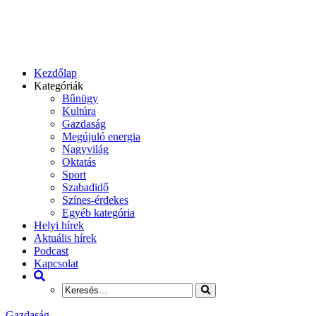
Kezdőlap
Kategóriák
Bűnügy
Kultúra
Gazdaság
Megújuló energia
Nagyvilág
Oktatás
Sport
Szabadidő
Színes-érdekes
Egyéb kategória
Helyi hírek
Aktuális hírek
Podcast
Kapcsolat
Gazdaság