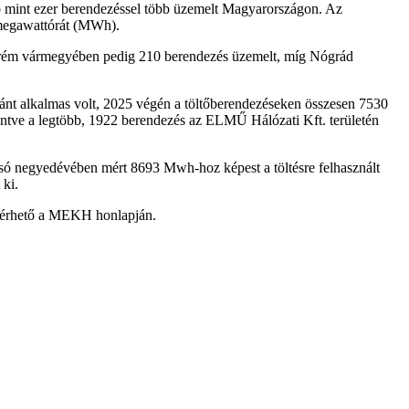
bb mint ezer berendezéssel több üzemelt Magyarországon. Az
0 megawattórát (MWh).
zprém vármegyében pedig 210 berendezés üzemelt, míg Nógrád
ánt alkalmas volt, 2025 végén a töltőberendezéseken összesen 7530
kintve a legtöbb, 1922 berendezés az ELMŰ Hálózati Kft. területén
olsó negyedévében mért 8693 Mwh-hoz képest a töltésre felhasznált
ki.
 elérhető a MEKH honlapján.