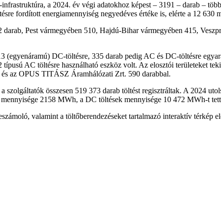
infrastruktúra, a 2024. év végi adatokhoz képest – 3191 – darab – tö
ltésre fordított energiamennyiség negyedéves értéke is, elérte a 12 63
 1462 darab, Pest vármegyében 510, Hajdú-Bihar vármegyében 415, Ves
13 (egyenáramú) DC-töltésre, 335 darab pedig AC és DC-töltésre egyar
ípusú AC töltésre használható eszköz volt. Az elosztói területeket te
2, és az OPUS TITÁSZ Áramhálózati Zrt. 590 darabbal.
a szolgáltatók összesen 519 373 darab töltést regisztráltak. A 2024 ut
ek mennyisége 2158 MWh, a DC töltések mennyisége 10 472 MWh-t tett 
eszámoló, valamint a töltőberendezéseket tartalmazó interaktív térkép