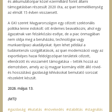
és akkumulátoripar közel ezermilliárd forint állami
támogatásban részesült 2020 óta, az ipari termelékenység
az elmúlt 15 évben visszaesett.
A GKI szerint Magyarországon egy célzott szektoriális
politika lenne indokolt: ott érdemes beavatkozni, ahol egy
ágazatnak van felzárkózási esélye, de a piac önmagában
nem oldja meg a beruházási, technológiai vagy
munkaerőpiaci akadályokat. Ilyen lehet például a
tudásintenzív szolgáltatások, az ipari modernizáció vagy az
exportképes hazai feldolgozóipari területek célzott,
ellenőrzött és visszamért támogatása – tették hozzá az
elemzésben, amely az új magyar kormány előtt álló rövid-
és hosszútávú gazdasági kihívásokat bemutató sorozat
részeként készült.
2026. május 13.
(MTI)
gazdaság
kutatás
növekedés
stabilitás
stagnálás