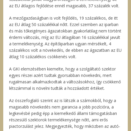
az EU átlagos fejlődése ennél magasabb, 37 százalék volt.
A mezőgazdaságban is volt fejlődés, 19 százalékos, de itt
az EU átlag 50 százalékkal nőtt. Ezzel szemben az iparban
és más tőkeigényes ágazatokban gyakorlatilag nem történt
érdemi változás, míg az EU átlagában 16 százalékkal javult
a termelékenység. Az építőiparban ugyan mérsékelt, 4
százalékos volt a növekedés, de ebben az ágazatban az EU
átlag 10 százalékos csökkenés volt.
A GKI elemzésében kiemelte, hogy a szolgáltató szektor
egyes részei azért tudtak gyorsabban növekedni, mert
rugalmasan alkalmazkodtak a változásokhoz, így csökkenő
létszámmal is növelni tudták a hozzáadott értéket.
Az összefoglaló szerint az is látszik a számokból, hogy a
magasabb növekedés nem garancia a jobb pozícióra, a
legkevésbé pedig épp a kiemelkedő állami támogatásban
részesülő szektorok termelékenysége nőtt, ami erős
piactorzulást jelez. Megjegyezték, hogy miközben az autó-