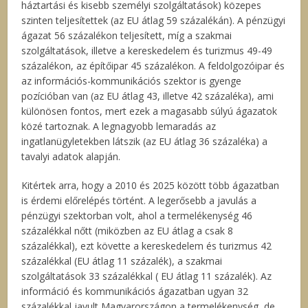
háztartási és kisebb személyi szolgáltatások) közepes
szinten teljesítettek (az EU átlag 59 százalékán). A pénzügyi
ágazat 56 százalékon teljesített, míg a szakmai
szolgáltatások, illetve a kereskedelem és turizmus 49-49
százalékon, az építőipar 45 százalékon. A feldolgozóipar és
az információs-kommunikációs szektor is gyenge
pozícióban van (az EU átlag 43, illetve 42 százaléka), ami
különösen fontos, mert ezek a magasabb súlyú ágazatok
közé tartoznak. A legnagyobb lemaradás az
ingatlanügyletekben látszik (az EU átlag 36 százaléka) a
tavalyi adatok alapján.
Kitértek arra, hogy a 2010 és 2025 között több ágazatban
is érdemi előrelépés történt. A legerősebb a javulás a
pénzügyi szektorban volt, ahol a termelékenység 46
százalékkal nőtt (miközben az EU átlag a csak 8
százalékkal), ezt követte a kereskedelem és turizmus 42
százalékkal (EU átlag 11 százalék), a szakmai
szolgáltatások 33 százalékkal ( EU átlag 11 százalék). Az
információ és kommunikációs ágazatban ugyan 32
százalékkal javult Magyarországon a termelékenység, de