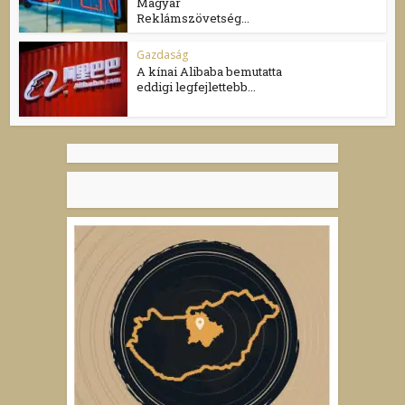
Magyar
Reklámszövetség...
Gazdaság
A kínai Alibaba bemutatta
eddigi legfejlettebb...