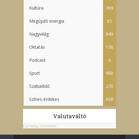
Kultúra
769
Megújuló energia
65
Nagyvilág
949
Oktatás
136
Podcast
6
Sport
980
Szabadidő
270
Színes-érdekes
656
Valutaváltó
Currency Converter