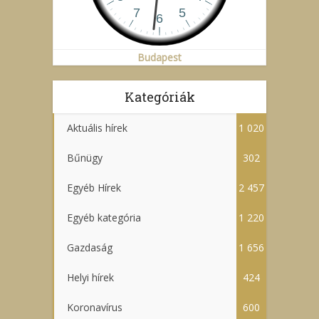
Budapest
Kategóriák
Aktuális hírek
1 020
Bűnügy
302
Egyéb Hírek
2 457
Egyéb kategória
1 220
Gazdaság
1 656
Helyi hírek
424
Koronavírus
600