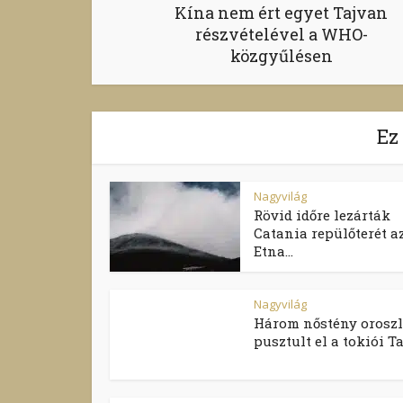
Kína nem ért egyet Tajvan
részvételével a WHO-
közgyűlésen
Ez
Nagyvilág
Rövid időre lezárták
Catania repülőterét a
Etna...
Nagyvilág
Három nőstény orosz
pusztult el a tokiói Ta