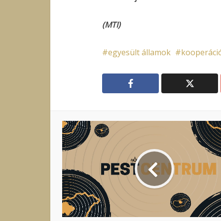
(MTI)
egyesült államok
kooperáci