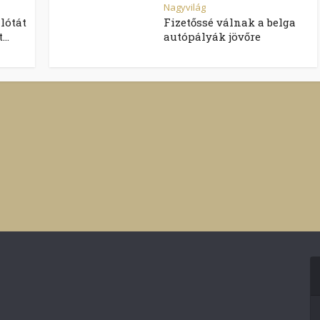
Nagyvilág
ilótát
Fizetőssé válnak a belga
..
autópályák jövőre