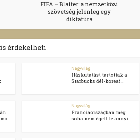
FIFA – Blatter: a nemzetközi
szövetség jelenleg egy
diktatúra
 is érdekelheti
Nagyvilág
Házkutatást tartottak a
z
Starbucks dél-koreai...
Nagyvilág
lán
Franciaországban még
ma...
soha nem égett le annyi...