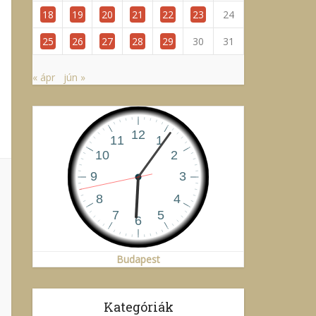
18
19
20
21
22
23
24
25
26
27
28
29
30
31
« ápr
jún »
Budapest
Kategóriák