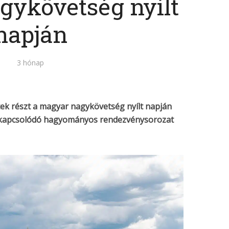
gykövetség nyílt
napján
3 hónap
k részt a magyar nagykövetség nyílt napján
kapcsolódó hagyományos rendezvénysorozat