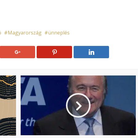
ó
Magyarország
ünneplés