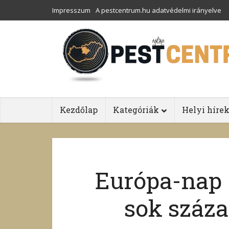
Impresszum
A pestcentrum.hu adatvédelmi irányelve
Kezdőlap
Kategóriák
Helyi híre
Európa-nap
sok száza