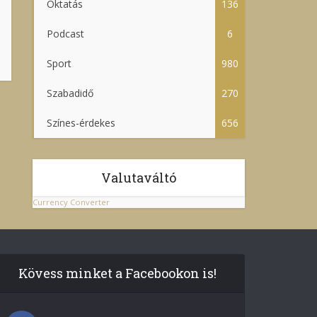
Oktatás
136
Podcast
6
Sport
980
Szabadidő
270
Színes-érdekes
656
Valutaváltó
Currency Converter
Kövess minket a Facebookon is!