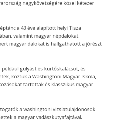
yarország nagykövetségére közel kétezer
ptánc a 43 éve alapított helyi Tisza
ában, valamint magyar népdalokat,
ert magyar dalokat is hallgathatott a jórészt
 például gulyást és kürtőskalácsot, és
tek, köztük a Washingtoni Magyar Iskola,
ozásokat tartottak és klasszikus magyar
togatók a washingtoni vizslatulajdonosok
ettek a magyar vadászkutyafajtával.