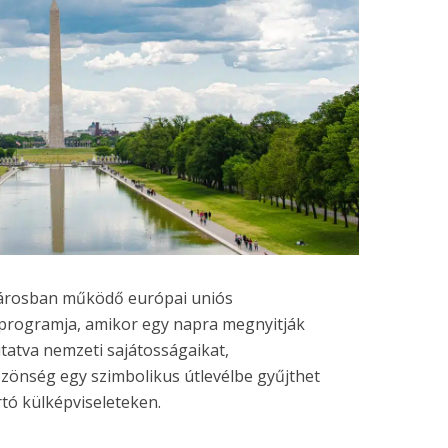
ővárosban működő európai uniós
rogramja, amikor egy napra megnyitják
tatva nemzeti sajátosságaikat,
zönség egy szimbolikus útlevélbe gyűjthet
rtó külképviseleteken.