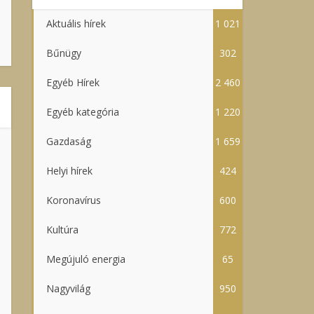
Aktuális hírek
1 021
Bűnügy
302
Egyéb Hírek
2 460
Egyéb kategória
1 220
Gazdaság
1 659
Helyi hírek
424
Koronavírus
600
Kultúra
772
Megújuló energia
65
Nagyvilág
950