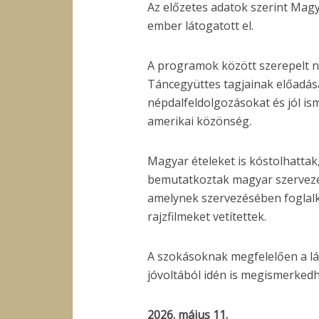
Az előzetes adatok szerint Mag
ember látogatott el.
A programok között szerepelt né
Táncegyüttes tagjainak előadás
népdalfeldolgozásokat és jól ism
amerikai közönség.
Magyar ételeket is kóstolhattak,
bemutatkoztak magyar szerveze
amelynek szervezésében foglalk
rajzfilmeket vetítettek.
A szokásoknak megfelelően a lá
jóvoltából idén is megismerkedh
2026. május 11.