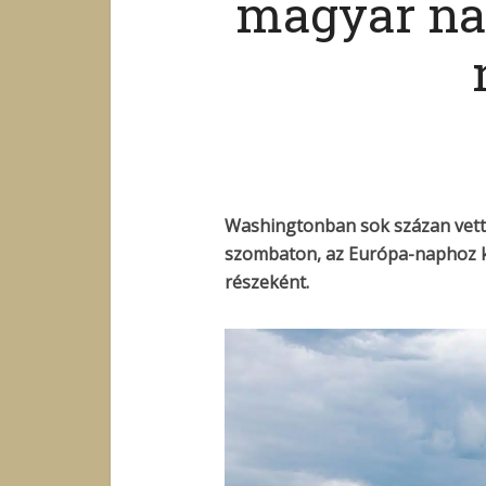
magyar na
Washingtonban sok százan vette
szombaton, az Európa-naphoz 
részeként.