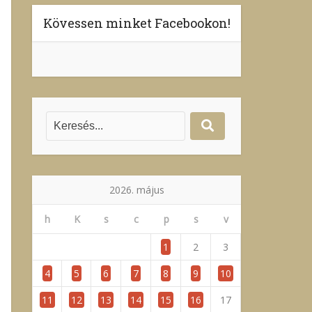
Kövessen minket Facebookon!
2026. május
h
K
s
c
p
s
v
1
2
3
4
5
6
7
8
9
10
11
12
13
14
15
16
17