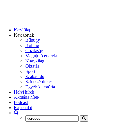
Kezdőlap
Kategóriák
Bűnügy
Kultúra
Gazdaság
Megújuló energia
Nagyvilág
Oktatás
Sport
Szabadidő
Színes-érdekes
Egyéb kategória
Helyi hírek
Aktuális hírek
Podcast
Kapcsolat