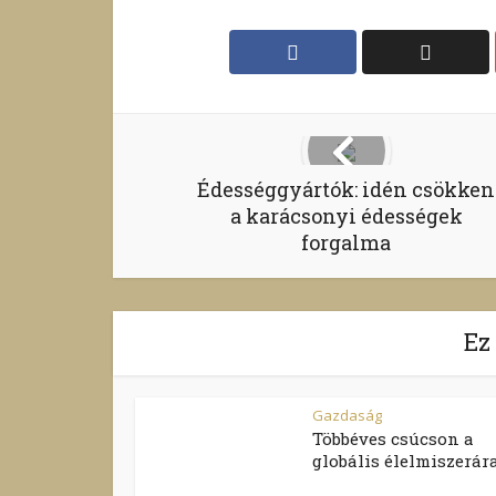
Édességgyártók: idén csökken
a karácsonyi édességek
forgalma
Ez
Gazdaság
Többéves csúcson a
globális élelmiszerár