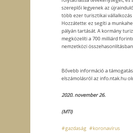
folytathassa tevékenységét, és 
szereplői legyenek az újraindu
több ezer turisztikai vállalkozá
Hozzátette: ez segíti a munkah
pályán tartását. A kormány tur
megközelíti a 700 milliárd forint
nemzetközi összehasonlításban 
Bővebb információ a támogatás i
elszámolásról az info.ntak.hu ol
2020. november 26.
(MTI)
gazdaság
koronavírus