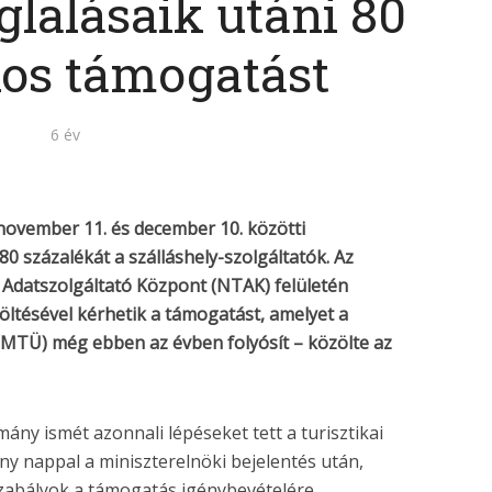
glalásaik utáni 80
kos támogatást
6 év
november 11. és december 10. közötti
80 százalékát a szálláshely-szolgáltatók. Az
i Adatszolgáltató Központ (NTAK) felületén
töltésével kérhetik a támogatást, amelyet a
MTÜ) még ebben az évben folyósít – közölte az
ány ismét azonnali lépéseket tett a turisztikai
y nappal a miniszterelnöki bejelentés után,
szabályok a támogatás igénybevételére