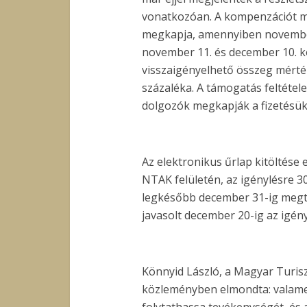
vonatkozóan. A kompenzációt mi
megkapja, amennyiben november 
november 11. és december 10. kö
visszaigényelhető összeg mérték
százaléka. A támogatás feltétel
dolgozók megkapják a fizetésüke
Az elektronikus űrlap kitöltése 
NTAK felületén, az igénylésre 3
legkésőbb december 31-ig megtö
javasolt december 20-ig az igény
Könnyid László, a Magyar Turis
közleményben elmondta: valame