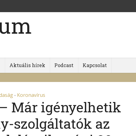
k
Aktuális hírek
Podcast
Kapcsolat
daság
Koronavírus
•
– Már igényelhetik
ly-szolgáltatók az