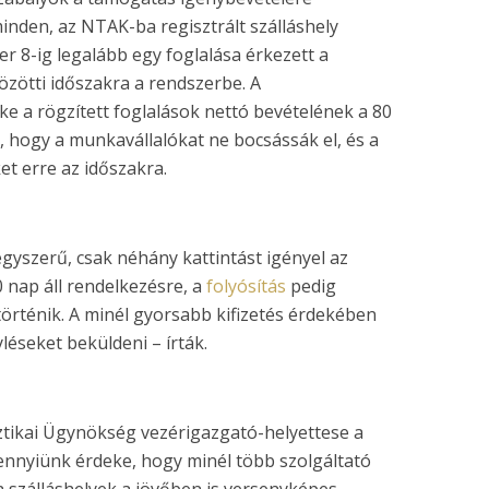
nden, az NTAK-ba regisztrált szálláshely
8-ig legalább egy foglalása érkezett a
zötti időszakra a rendszerbe. A
e a rögzített foglalások nettó bevételének a 80
e, hogy a munkavállalókat ne bocsássák el, és a
t erre az időszakra.
egyszerű, csak néhány kattintást igényel az
0 nap áll rendelkezésre, a
folyósítás
pedig
rténik. A minél gyorsabb kifizetés érdekében
léseket beküldeni – írták.
ztikai Ügynökség vezérigazgató-helyettese a
nnyiünk érdeke, hogy minél több szolgáltató