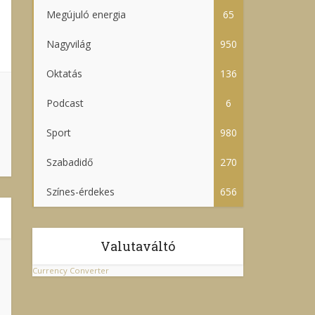
Megújuló energia
65
Nagyvilág
950
Oktatás
136
Podcast
6
Sport
980
Szabadidő
270
Színes-érdekes
656
Valutaváltó
Currency Converter