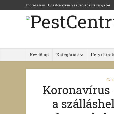
Impresszum
A pestcentrum.hu adatvédelmi irányelve
Kezdőlap
Kategóriák
Helyi híre
Gaz
Koronavírus 
a szálláshe