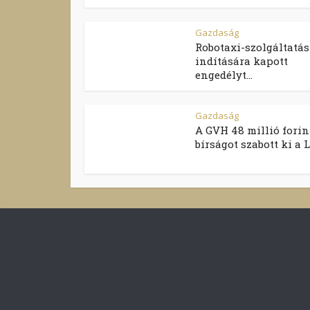
Gazdaság
Robotaxi-szolgáltatás
indítására kapott
engedélyt...
Gazdaság
A GVH 48 millió forin
bírságot szabott ki a Li