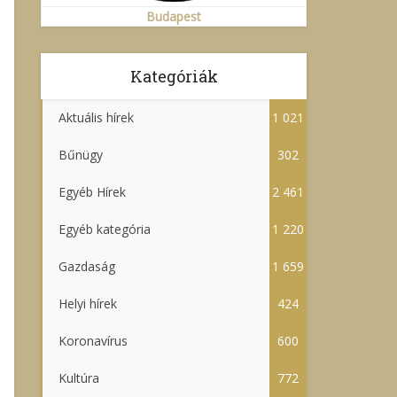
Budapest
Kategóriák
Aktuális hírek
1 021
Bűnügy
302
Egyéb Hírek
2 461
Egyéb kategória
1 220
Gazdaság
1 659
Helyi hírek
424
Koronavírus
600
Kultúra
772