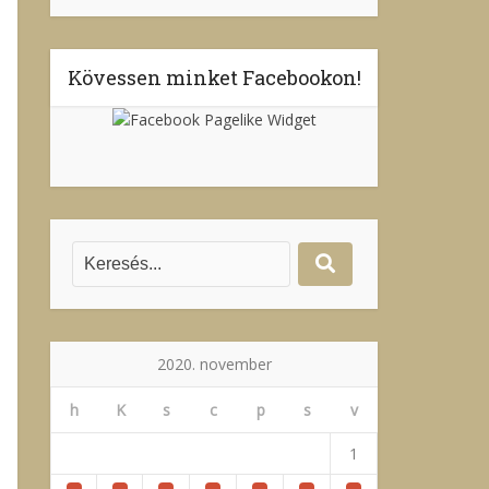
Kövessen minket Facebookon!
2020. november
h
K
s
c
p
s
v
1