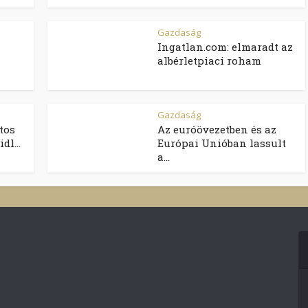
Gazdaság
Ingatlan.com: elmaradt az
albérletpiaci roham
Gazdaság
tos
Az euróövezetben és az
dl...
Európai Unióban lassult
a...