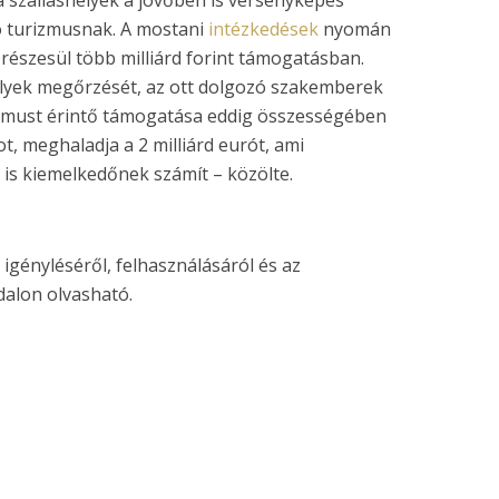
a szálláshelyek a jövőben is versenyképes
ló turizmusnak. A mostani
intézkedések
nyomán
s részesül több milliárd forint támogatásban.
elyek megőrzését, az ott dolgozó szakemberek
izmust érintő támogatása eddig összességében
ot, meghaladja a 2 milliárd eurót, ami
is kiemelkedőnek számít – közölte.
gényléséről, felhasználásáról és az
dalon olvasható.