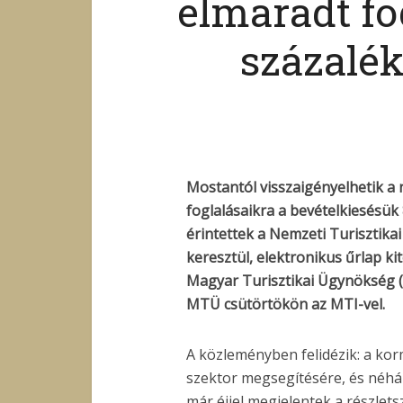
elmaradt fo
százalé
Mostantól visszaigényelhetik a 
foglalásaikra a bevételkiesésük 
érintettek a Nemzeti Turisztika
keresztül, elektronikus űrlap ki
Magyar Turisztikai Ügynökség (
MTÜ csütörtökön az MTI-vel.
A közleményben felidézik: a korm
szektor megsegítésére, és néhán
már éjjel megjelentek a részlet