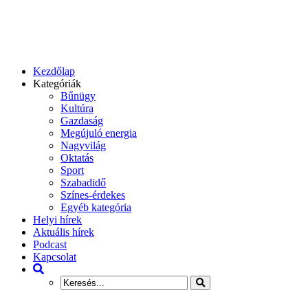
Kezdőlap
Kategóriák
Bűnügy
Kultúra
Gazdaság
Megújuló energia
Nagyvilág
Oktatás
Sport
Szabadidő
Színes-érdekes
Egyéb kategória
Helyi hírek
Aktuális hírek
Podcast
Kapcsolat