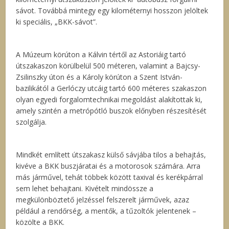
sávot. Továbbá mintegy egy kilométernyi hosszon jelöltek
ki speciális, „BKK-sávot”.
A Múzeum körúton a Kálvin tértől az Astoriáig tartó
útszakaszon körülbelül 500 méteren, valamint a Bajcsy-
Zsilinszky úton és a Károly körúton a Szent István-
bazilikától a Gerlóczy utcáig tartó 600 méteres szakaszon
olyan egyedi forgalomtechnikai megoldást alakítottak ki,
amely szintén a metrópótló buszok előnyben részesítését
szolgálja.
Mindkét említett útszakasz külső sávjába tilos a behajtás,
kivéve a BKK buszjáratai és a motorosok számára. Arra
más járművel, tehát többek között taxival és kerékpárral
sem lehet behajtani. Kivételt mindössze a
megkülönböztető jelzéssel felszerelt járművek, azaz
például a rendőrség, a mentők, a tűzoltók jelentenek –
közölte a BKK.