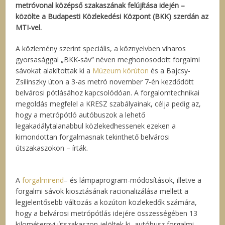
metróvonal középső szakaszának felújítása idején –
közölte a Budapesti Közlekedési Központ (BKK) szerdán az
MTI-vel.
A közlemény szerint speciális, a köznyelvben viharos
gyorsasággal „BKK-sáv” néven meghonosodott forgalmi
sávokat alakítottak ki a
Múzeum körúton
és a Bajcsy-
Zsilinszky úton a 3-as metró november 7-én kezdődött
belvárosi pótlásához kapcsolódóan. A forgalomtechnikai
megoldás megfelel a KRESZ szabályainak, célja pedig az,
hogy a metrópótló autóbuszok a lehető
legakadálytalanabbul közlekedhessenek ezeken a
kimondottan forgalmasnak tekinthető belvárosi
útszakaszokon – írták.
A
forgalmirend
– és lámpaprogram-módosítások, illetve a
forgalmi sávok kiosztásának racionalizálása mellett a
legjelentősebb változás a közúton közlekedők számára,
hogy a belvárosi metrópótlás idejére összességében 13
kilométernyi útszakaszon jelöltek ki autóbusz forgalmi