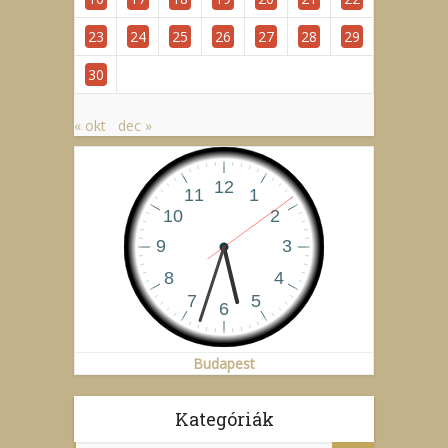
23
24
25
26
27
28
29
30
« okt
dec »
Budapest
Kategóriák