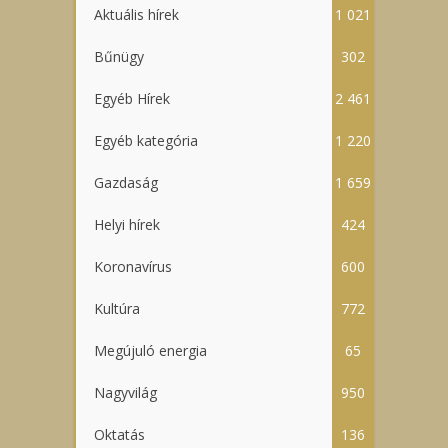
Aktuális hírek
1 021
Bűnügy
302
Egyéb Hírek
2 461
Egyéb kategória
1 220
Gazdaság
1 659
Helyi hírek
424
Koronavírus
600
Kultúra
772
Megújuló energia
65
Nagyvilág
950
Oktatás
136