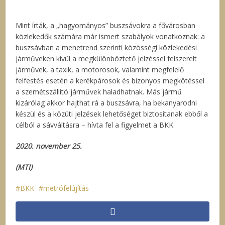
Mint írták, a „hagyományos” buszsávokra a fővárosban
közlekedők számára már ismert szabályok vonatkoznak: a
buszsávban a menetrend szerinti közösségi közlekedési
járműveken kívül a megkülönböztető jelzéssel felszerelt
járművek, a taxik, a motorosok, valamint megfelelő
felfestés esetén a kerékpárosok és bizonyos megkötéssel
a szemétszállító járművek haladhatnak. Más jármű
kizárólag akkor hajthat rá a buszsávra, ha bekanyarodni
készül és a közúti jelzések lehetőséget biztosítanak ebből a
célból a sávváltásra – hívta fel a figyelmet a BKK.
2020. november 25.
(MTI)
BKK
metrófelújítás