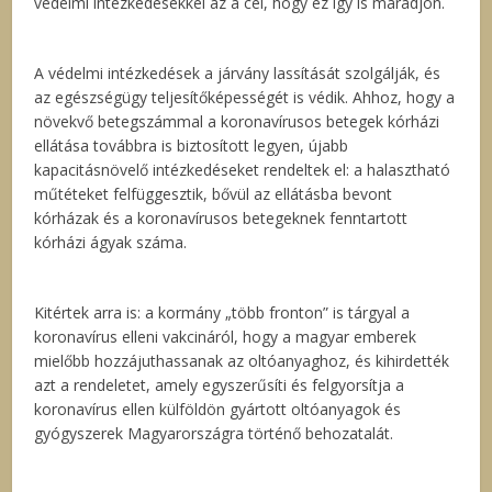
védelmi intézkedésekkel az a cél, hogy ez így is maradjon.
A védelmi intézkedések a járvány lassítását szolgálják, és
az egészségügy teljesítőképességét is védik. Ahhoz, hogy a
növekvő betegszámmal a koronavírusos betegek kórházi
ellátása továbbra is biztosított legyen, újabb
kapacitásnövelő intézkedéseket rendeltek el: a halasztható
műtéteket felfüggesztik, bővül az ellátásba bevont
kórházak és a koronavírusos betegeknek fenntartott
kórházi ágyak száma.
Kitértek arra is: a kormány „több fronton” is tárgyal a
koronavírus elleni vakcináról, hogy a magyar emberek
mielőbb hozzájuthassanak az oltóanyaghoz, és kihirdették
azt a rendeletet, amely egyszerűsíti és felgyorsítja a
koronavírus ellen külföldön gyártott oltóanyagok és
gyógyszerek Magyarországra történő behozatalát.