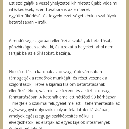
Ezt szolgálják a veszélyhelyzettel kihirdetett újabb védelmi
intézkedések, ezért továbbra is az emberek
együttműködését és fegyelmezettségét kérik a szabályok
betartásában – írták.
A rendőrség szigorúan ellenőrzi a szabályok betartását,
pénzbírságot szabhat ki, és azokat a helyeket, ahol nem
tartják be az előírásokat, bezárja.
Hozzátették: a katonák az ország több városában
támogatják a rendőrök munkáját, és részt vesznek a
szigorítások, illetve a kijárási tilalom betartatásának
ellenőrzésében, valamint a közrend és a közbiztonság
fenntartásában. A katonák emellett hétfőtől 93 kórházban
– megfelelő szakmai felügyelet mellett – tehermentesítik az
egészségügyi dolgozókat olyan feladatok ellátásában,
amelyek egészségügyi szakképesítés nélkül is
elvégezhetők, és ellátják az egyes kijelölt intézmények
őrzését, védelmét.