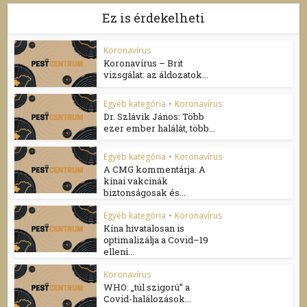
Ez is érdekelheti
Koronavírus
Koronavírus – Brit
vizsgálat: az áldozatok...
Egyéb kategória
•
Koronavírus
Dr. Szlávik János: Több
ezer ember halálát, több...
Egyéb kategória
•
Koronavírus
A CMG kommentárja: A
kínai vakcinák
biztonságosak és...
Egyéb kategória
•
Koronavírus
Kína hivatalosan is
optimalizálja a Covid–19
elleni...
Koronavírus
WHO: „túl szigorú” a
Covid-halálozások...