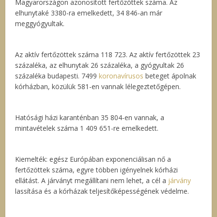
Magyarországon azonosított fertőzöttek száma. Az
elhunytaké 3380-ra emelkedett, 34 846-an már
meggyógyultak.
Az aktív fertőzöttek száma 118 723. Az aktív fertőzöttek 23
százaléka, az elhunytak 26 százaléka, a gyógyultak 26
százaléka budapesti. 7499
koronavírusos
beteget ápolnak
kórházban, közülük 581-en vannak lélegeztetőgépen.
Hatósági házi karanténban 35 804-en vannak, a
mintavételek száma 1 409 651-re emelkedett.
Kiemelték: egész Európában exponenciálisan nő a
fertőzöttek száma, egyre többen igényelnek kórházi
ellátást. A járványt megállítani nem lehet, a cél a
járvány
lassítása és a kórházak teljesítőképességének védelme.