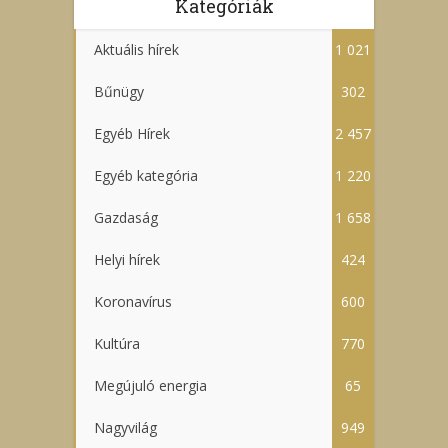
Kategóriák
Aktuális hírek
1 021
Bűnügy
302
Egyéb Hírek
2 457
Egyéb kategória
1 220
Gazdaság
1 658
Helyi hírek
424
Koronavírus
600
Kultúra
770
Megújuló energia
65
Nagyvilág
949