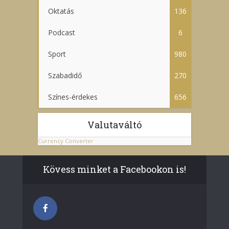
Oktatás
136
Podcast
6
Sport
980
Szabadidő
270
Színes-érdekes
656
Valutaváltó
Currency Converter
Kövess minket a Facebookon is!