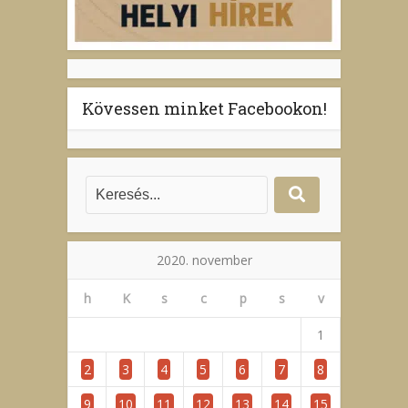
Kövessen minket Facebookon!
2020. november
h
K
s
c
p
s
v
1
2
3
4
5
6
7
8
9
10
11
12
13
14
15