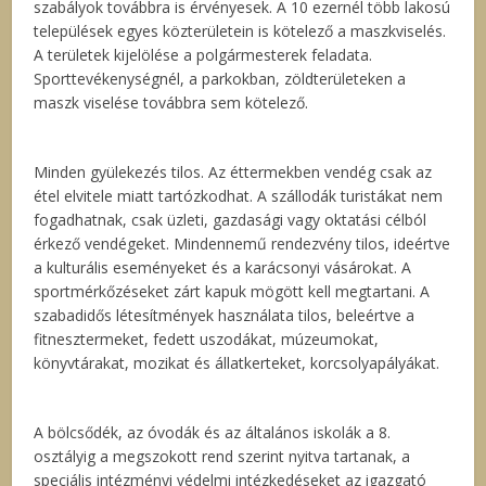
szabályok továbbra is érvényesek. A 10 ezernél több lakosú
települések egyes közterületein is kötelező a maszkviselés.
A területek kijelölése a polgármesterek feladata.
Sporttevékenységnél, a parkokban, zöldterületeken a
maszk viselése továbbra sem kötelező.
Minden gyülekezés tilos. Az éttermekben vendég csak az
étel elvitele miatt tartózkodhat. A szállodák turistákat nem
fogadhatnak, csak üzleti, gazdasági vagy oktatási célból
érkező vendégeket. Mindennemű rendezvény tilos, ideértve
a kulturális eseményeket és a karácsonyi vásárokat. A
sportmérkőzéseket zárt kapuk mögött kell megtartani. A
szabadidős létesítmények használata tilos, beleértve a
fitnesztermeket, fedett uszodákat, múzeumokat,
könyvtárakat, mozikat és állatkerteket, korcsolyapályákat.
A bölcsődék, az óvodák és az általános iskolák a 8.
osztályig a megszokott rend szerint nyitva tartanak, a
speciális intézményi védelmi intézkedéseket az igazgató