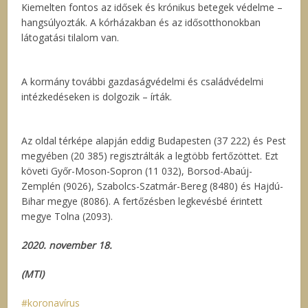
Kiemelten fontos az idősek és krónikus betegek védelme –
hangsúlyozták. A kórházakban és az idősotthonokban
látogatási tilalom van.
A kormány további gazdaságvédelmi és családvédelmi
intézkedéseken is dolgozik – írták.
Az oldal térképe alapján eddig Budapesten (37 222) és Pest
megyében (20 385) regisztrálták a legtöbb fertőzöttet. Ezt
követi Győr-Moson-Sopron (11 032), Borsod-Abaúj-
Zemplén (9026), Szabolcs-Szatmár-Bereg (8480) és Hajdú-
Bihar megye (8086). A fertőzésben legkevésbé érintett
megye Tolna (2093).
2020. november 18.
(MTI)
koronavírus