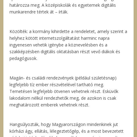
határozza meg. A középiskolák és egyetemek digitális
munkarendre tértek át – írták.
Közölték: a kormány kihirdette a rendeletet, amely szerint a
helyhez kötött internetszolgáltatást harminc napra
ingyenesen vehetik igénybe a köznevelésben és a
szakképzésben digitális oktatásban részt vevő diákok és
pedagógusok.
Magán- és családi rendezvények (például születésnap)
legfeljebb tíz ember részvételével tartható meg.
Temetésen legfeljebb ötvenen vehetnek részt. Esküvők
lakodalom nélkül rendezhetők meg, de azokon is csak
meghatározott emberek vehetnek részt.
Hangsúlyozták, hogy Magyarországon mindenkinek jut
kórházi ágy, ellátás, lélegeztetőgép, és a most bevezetett