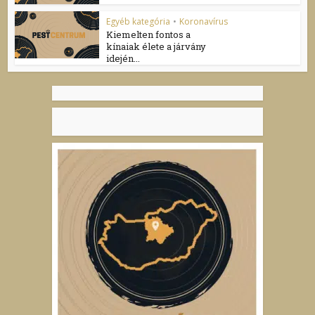
Egyéb kategória
•
Koronavírus
Kiemelten fontos a
kínaiak élete a járvány
idején...