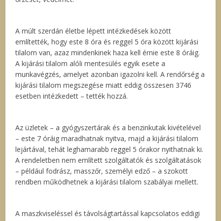
A múlt szerdán életbe lépett intézkedések között
említették, hogy este 8 óra és reggel 5 óra között kijárási
tilalom van, azaz mindenkinek haza kell érnie este 8 óráig.
A kijárási tilalom alóli mentesülés egyik esete a
munkavégzés, amelyet azonban igazolni kell. A rendőrség a
kijárási tilalom megszegése miatt eddig összesen 3746
esetben intézkedett – tették hozzá.
Az üzletek – a gyógyszertárak és a benzinkutak kivételével
– este 7 óráig maradhatnak nyitva, majd a kijárási tilalom
lejártával, tehát leghamarabb reggel 5 órakor nyithatnak ki.
A rendeletben nem említett szolgáltatók és szolgáltatások
– például fodrász, masszőr, személyi edző – a szokott
rendben működhetnek a kijárási tilalom szabályai mellett.
A maszkviseléssel és távolságtartással kapcsolatos eddigi