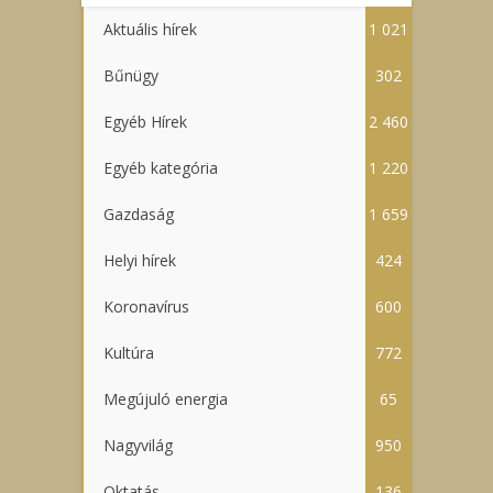
Aktuális hírek
1 021
Bűnügy
302
Egyéb Hírek
2 460
Egyéb kategória
1 220
Gazdaság
1 659
Helyi hírek
424
Koronavírus
600
Kultúra
772
Megújuló energia
65
Nagyvilág
950
Oktatás
136