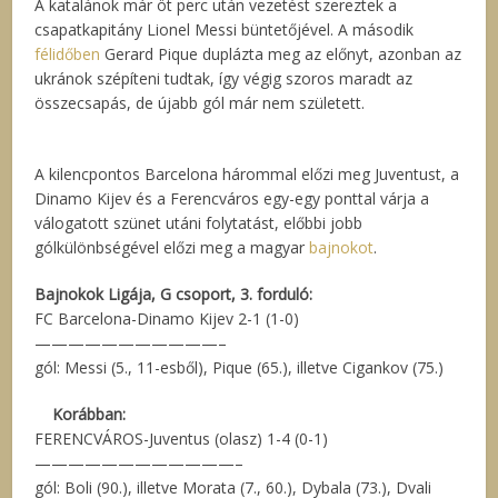
A katalánok már öt perc után vezetést szereztek a
csapatkapitány Lionel Messi büntetőjével. A második
félidőben
Gerard Pique duplázta meg az előnyt, azonban az
ukránok szépíteni tudtak, így végig szoros maradt az
összecsapás, de újabb gól már nem született.
A kilencpontos Barcelona hárommal előzi meg Juventust, a
Dinamo Kijev és a Ferencváros egy-egy ponttal várja a
válogatott szünet utáni folytatást, előbbi jobb
gólkülönbségével előzi meg a magyar
bajnokot
.
Bajnokok Ligája, G csoport, 3. forduló:
FC Barcelona-Dinamo Kijev 2-1 (1-0)
———————————–
gól: Messi (5., 11-esből), Pique (65.), illetve Cigankov (75.)
Korábban:
FERENCVÁROS-Juventus (olasz) 1-4 (0-1)
————————————–
gól: Boli (90.), illetve Morata (7., 60.), Dybala (73.), Dvali