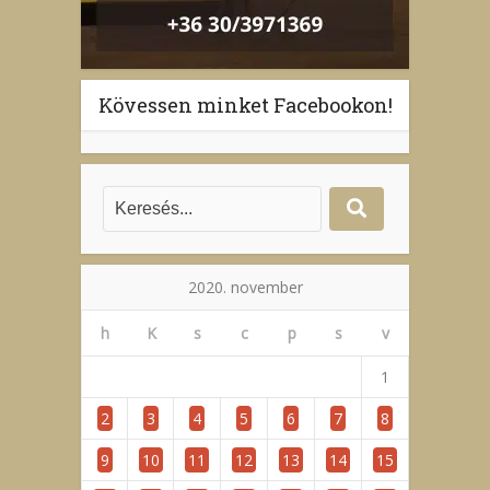
Kövessen minket Facebookon!
2020. november
h
K
s
c
p
s
v
1
2
3
4
5
6
7
8
9
10
11
12
13
14
15