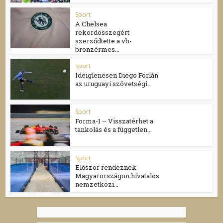
Sport
A Chelsea
rekordösszegért
szerződtette a vb-
bronzérmes...
Sport
Ideiglenesen Diego Forlán
az uruguayi szövetségi...
Sport
Forma-1 – Visszatérhet a
tankolás és a független...
Sport
Először rendeznek
Magyarországon hivatalos
nemzetközi...