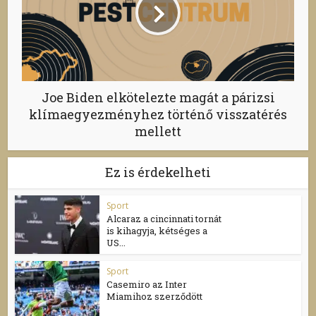
Joe Biden elkötelezte magát a párizsi
klímaegyezményhez történő visszatérés
mellett
Ez is érdekelheti
Sport
Alcaraz a cincinnati tornát
is kihagyja, kétséges a
US...
Sport
Casemiro az Inter
Miamihoz szerződött