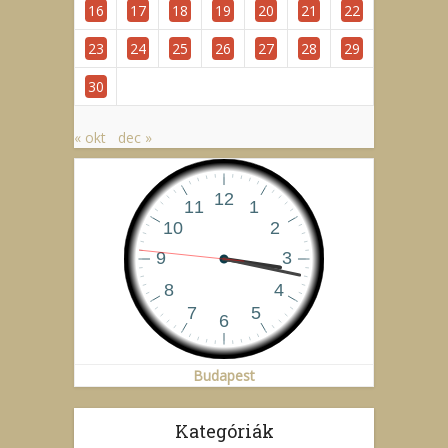
16
17
18
19
20
21
22
23
24
25
26
27
28
29
30
« okt
dec »
Budapest
Kategóriák