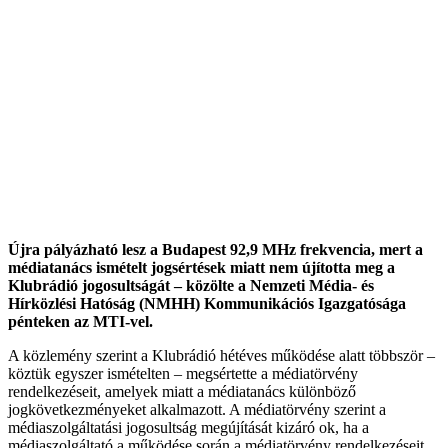
Újra pályázható lesz a Budapest 92,9 MHz frekvencia, mert a
médiatanács ismételt jogsértések miatt nem újította meg a
Klubrádió jogosultságát – közölte a Nemzeti Média- és
Hírközlési Hatóság (NMHH) Kommunikációs Igazgatósága
pénteken az MTI-vel.
A közlemény szerint a Klubrádió hétéves működése alatt többször –
köztük egyszer ismételten – megsértette a médiatörvény
rendelkezéseit, amelyek miatt a médiatanács különböző
jogkövetkezményeket alkalmazott. A médiatörvény szerint a
médiaszolgáltatási jogosultság megújítását kizáró ok, ha a
médiaszolgáltató a működése során a médiatörvény rendelkezéseit