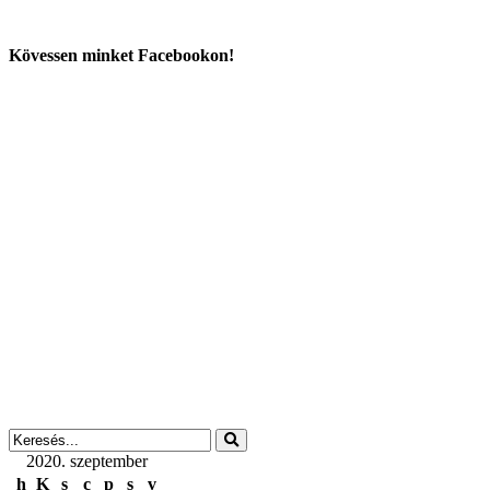
Kövessen minket Facebookon!
2020. szeptember
h
K
s
c
p
s
v