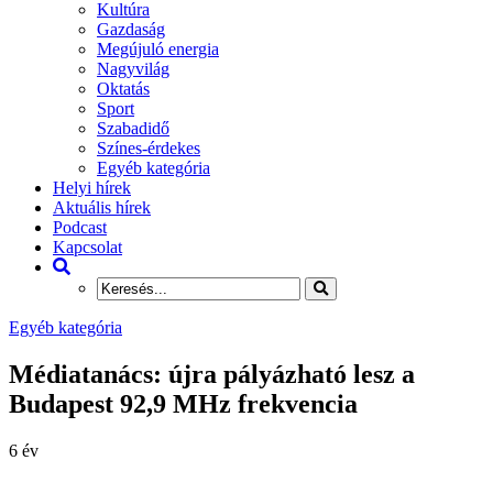
Kultúra
Gazdaság
Megújuló energia
Nagyvilág
Oktatás
Sport
Szabadidő
Színes-érdekes
Egyéb kategória
Helyi hírek
Aktuális hírek
Podcast
Kapcsolat
Egyéb kategória
Médiatanács: újra pályázható lesz a
Budapest 92,9 MHz frekvencia
6 év