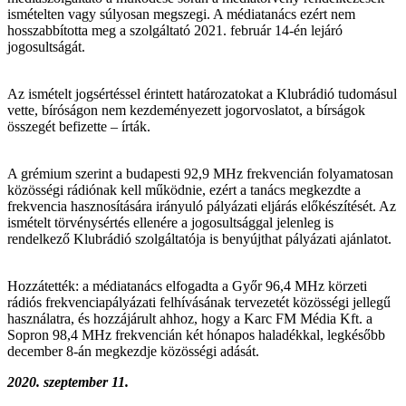
ismételten vagy súlyosan megszegi. A médiatanács ezért nem
hosszabbította meg a szolgáltató 2021. február 14-én lejáró
jogosultságát.
Az ismételt jogsértéssel érintett határozatokat a Klubrádió tudomásul
vette, bíróságon nem kezdeményezett jogorvoslatot, a bírságok
összegét befizette – írták.
A grémium szerint a budapesti 92,9 MHz frekvencián folyamatosan
közösségi rádiónak kell működnie, ezért a tanács megkezdte a
frekvencia hasznosítására irányuló pályázati eljárás előkészítését. Az
ismételt törvénysértés ellenére a jogosultsággal jelenleg is
rendelkező Klubrádió szolgáltatója is benyújthat pályázati ajánlatot.
Hozzátették: a médiatanács elfogadta a Győr 96,4 MHz körzeti
rádiós frekvenciapályázati felhívásának tervezetét közösségi jellegű
használatra, és hozzájárult ahhoz, hogy a Karc FM Média Kft. a
Sopron 98,4 MHz frekvencián két hónapos haladékkal, legkésőbb
december 8-án megkezdje közösségi adását.
2020. szeptember 11.