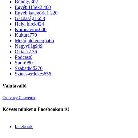
Bűnügy
302
Egyéb Hírek
2 460
Egyéb kategória
1 220
Gazdaság
1 658
Helyi hírek
424
Koronavírus
600
Kultúra
770
Megújuló energia
65
Nagyvilág
949
Oktatás
136
Podcast
6
Sport
980
Szabadidő
270
Színes-érdekes
656
Valutaváltó
Currency Converter
Kövess minket a Facebookon is!
facebook