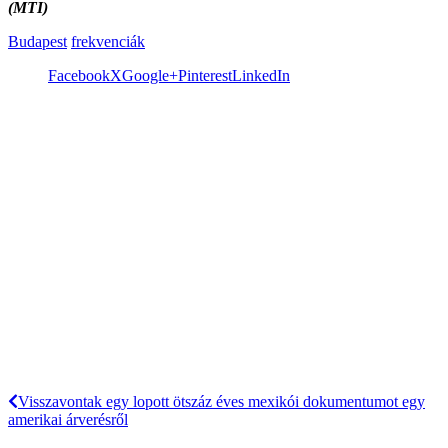
(MTI)
Budapest
frekvenciák
Facebook
X
Google+
Pinterest
LinkedIn
Visszavontak egy lopott ötszáz éves mexikói dokumentumot egy
amerikai árverésről