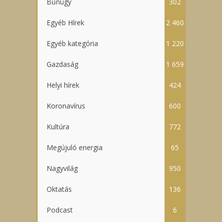
Bűnügy
302
Egyéb Hírek
2 460
Egyéb kategória
1 220
Gazdaság
1 659
Helyi hírek
424
Koronavírus
600
Kultúra
772
Megújuló energia
65
Nagyvilág
950
Oktatás
136
Podcast
6