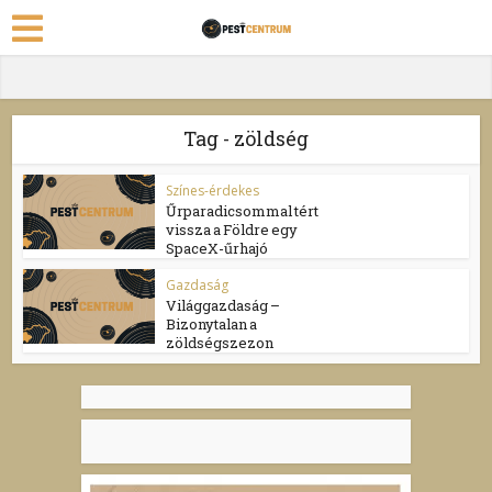
Tag - zöldség
Színes-érdekes
Űrparadicsommal tért
vissza a Földre egy
SpaceX-űrhajó
Gazdaság
Világgazdaság –
Bizonytalan a
zöldségszezon