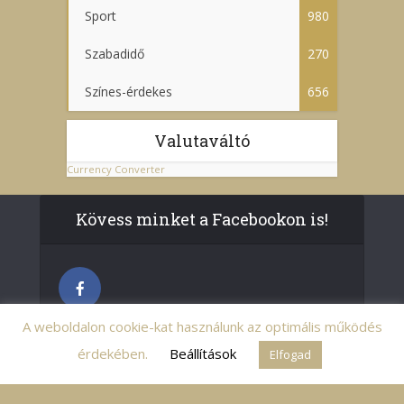
Sport
980
Szabadidő
270
Színes-érdekes
656
Valutaváltó
Currency Converter
Kövess minket a Facebookon is!
A weboldalon cookie-kat használunk az optimális működés
érdekében.
Beállítások
Elfogad
© pestcentrum.hu - Minden jog fenntartva.
Impresszum
A pestcentrum.hu adatvédelmi irányelve