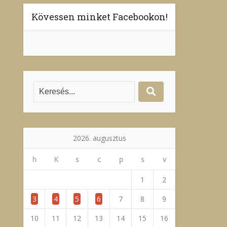
Kövessen minket Facebookon!
2026. augusztus
h
K
s
c
p
s
v
1
2
3
4
5
6
7
8
9
10
11
12
13
14
15
16