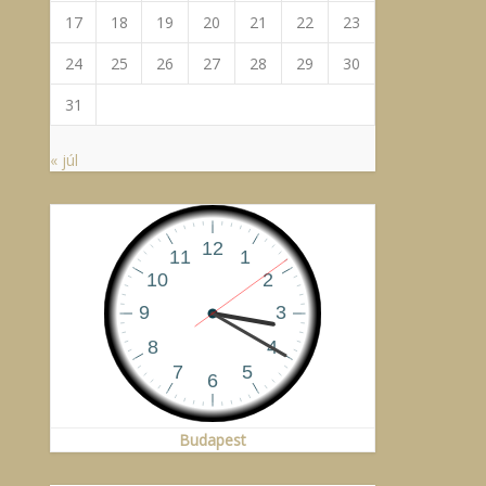
17
18
19
20
21
22
23
24
25
26
27
28
29
30
31
« júl
Budapest