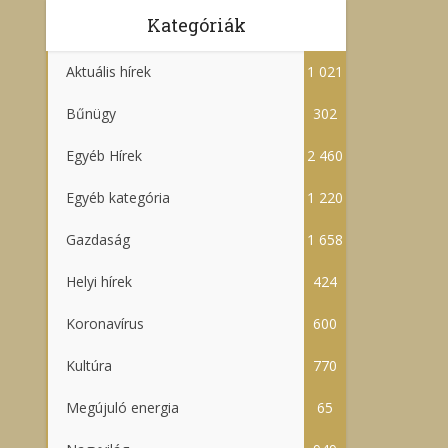
Kategóriák
Aktuális hírek
1 021
Bűnügy
302
Egyéb Hírek
2 460
Egyéb kategória
1 220
Gazdaság
1 658
Helyi hírek
424
Koronavírus
600
Kultúra
770
Megújuló energia
65