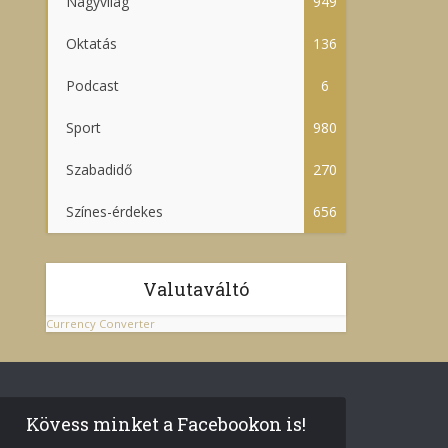
Nagyvilág
949
Oktatás
136
Podcast
6
Sport
980
Szabadidő
270
Színes-érdekes
656
Valutaváltó
Currency Converter
Kövess minket a Facebookon is!