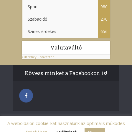
Sport
980
Szabadidő
270
Színes-érdekes
656
Valutaváltó
Currency Converter
Kövess minket a Facebookon is!
A weboldalon cookie-kat használunk az optimális működés
© pestcentrum.hu - Minden jog fenntartva.