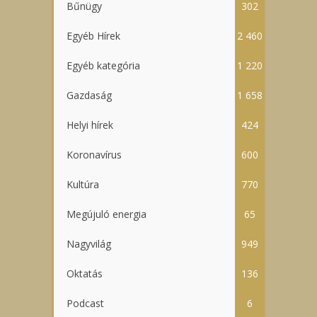
Bűnügy
302
Egyéb Hírek
2 460
Egyéb kategória
1 220
Gazdaság
1 658
Helyi hírek
424
Koronavírus
600
Kultúra
770
Megújuló energia
65
Nagyvilág
949
Oktatás
136
Podcast
6