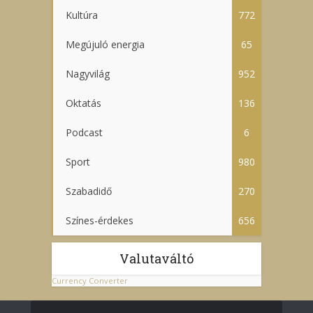
Kultúra
772
Megújuló energia
65
Nagyvilág
952
Oktatás
136
Podcast
6
Sport
980
Szabadidő
270
Színes-érdekes
656
Valutaváltó
Currency Converter