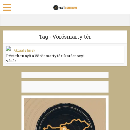
Tag - Vörösmarty tér
Aktuális hírek
Pénteken nyit a Vörösmarty téri karácsonyi
vásár