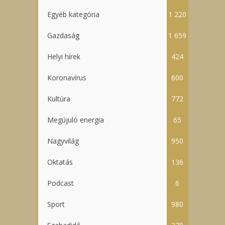
Egyéb kategória
1 220
Gazdaság
1 659
Helyi hírek
424
Koronavírus
600
Kultúra
772
Megújuló energia
65
Nagyvilág
950
Oktatás
136
Podcast
6
Sport
980