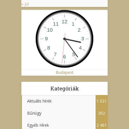
« júl
Budapest
Kategóriák
Aktuális hírek
1 021
Bűnügy
302
Egyéb Hírek
2 461