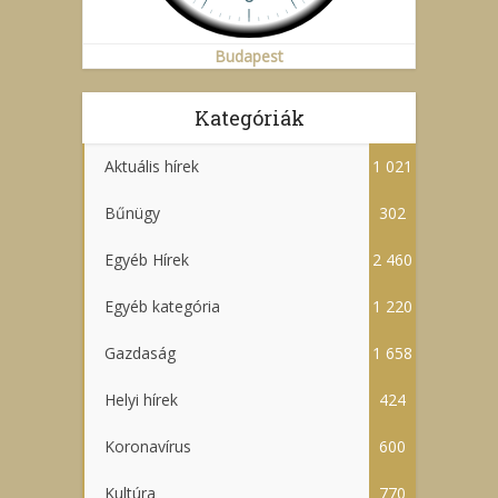
Budapest
Kategóriák
Aktuális hírek
1 021
Bűnügy
302
Egyéb Hírek
2 460
Egyéb kategória
1 220
Gazdaság
1 658
Helyi hírek
424
Koronavírus
600
Kultúra
770