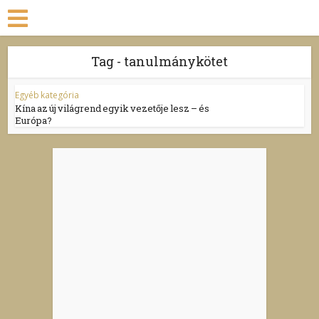
Tag - tanulmánykötet
Egyéb kategória
Kína az új világrend egyik vezetője lesz – és
Európa?