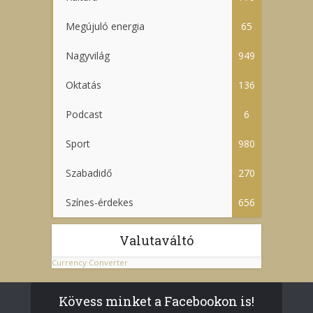
Megújuló energia
65
Nagyvilág
949
Oktatás
136
Podcast
6
Sport
980
Szabadidő
270
Színes-érdekes
656
Valutaváltó
Currency Converter
Kövess minket a Facebookon is!