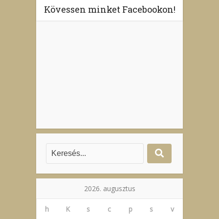
Kövessen minket Facebookon!
2026. augusztus
h
K
s
c
p
s
v