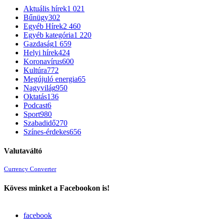
Aktuális hírek
1 021
Bűnügy
302
Egyéb Hírek
2 460
Egyéb kategória
1 220
Gazdaság
1 659
Helyi hírek
424
Koronavírus
600
Kultúra
772
Megújuló energia
65
Nagyvilág
950
Oktatás
136
Podcast
6
Sport
980
Szabadidő
270
Színes-érdekes
656
Valutaváltó
Currency Converter
Kövess minket a Facebookon is!
facebook