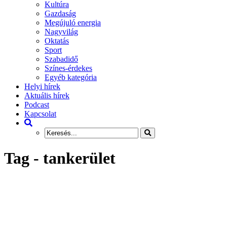
Kultúra
Gazdaság
Megújuló energia
Nagyvilág
Oktatás
Sport
Szabadidő
Színes-érdekes
Egyéb kategória
Helyi hírek
Aktuális hírek
Podcast
Kapcsolat
Tag - tankerület