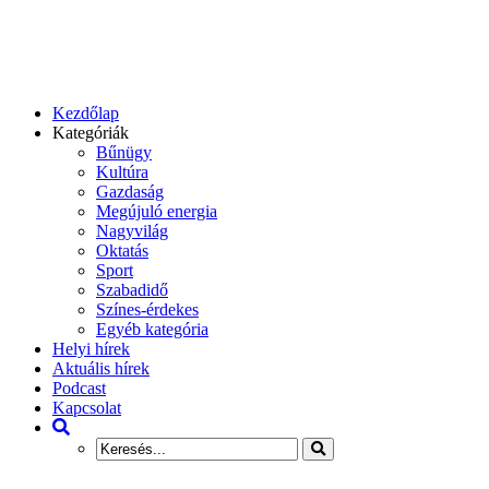
Kezdőlap
Kategóriák
Bűnügy
Kultúra
Gazdaság
Megújuló energia
Nagyvilág
Oktatás
Sport
Szabadidő
Színes-érdekes
Egyéb kategória
Helyi hírek
Aktuális hírek
Podcast
Kapcsolat