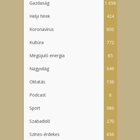
Gazdaság
1 658
Helyi hírek
424
Koronavírus
600
Kultúra
772
Megújuló energia
65
Nagyvilág
949
Oktatás
136
Podcast
6
Sport
980
Szabadidő
270
Színes-érdekes
656