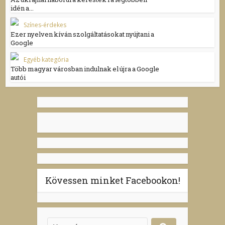
idén a...
Színes-érdekes
Ezer nyelven kíván szolgáltatásokat nyújtani a
Google
Egyéb kategória
Több magyar városban indulnak el újra a Google
autói
Kövessen minket Facebookon!