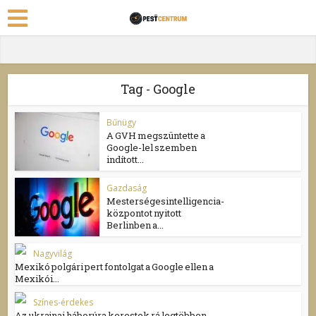
Tag - Google
Bűnügy
A GVH megszüntette a
Google-lel szemben
indított...
Gazdaság
Mesterségesintelligencia-
központot nyitott
Berlinben a...
Nagyvilág
Mexikó polgári pert fontolgat a Google ellen a
Mexikói...
Színes-érdekes
Az ukrajnai háborúra kerestek rá legtöbben