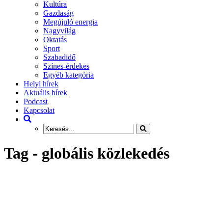
Kultúra
Gazdaság
Megújuló energia
Nagyvilág
Oktatás
Sport
Szabadidő
Színes-érdekes
Egyéb kategória
Helyi hírek
Aktuális hírek
Podcast
Kapcsolat
Tag - globális közlekedés