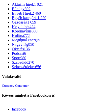
Aktuális hírek
1 021
Bűnügy
302
Egyéb Hírek
2 460
Egyéb kategória
1 220
Gazdaság
1 659
Helyi hírek
424
Koronavírus
600
Kultúra
772
Megújuló energia
65
Nagyvilág
950
Oktatás
136
Podcast
6
Sport
980
Szabadidő
270
Színes-érdekes
656
Valutaváltó
Currency Converter
Kövess minket a Facebookon is!
facebook