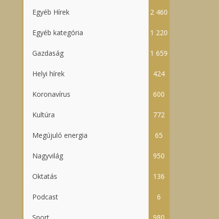
Egyéb Hírek
2 460
Egyéb kategória
1 220
Gazdaság
1 659
Helyi hírek
424
Koronavírus
600
Kultúra
772
Megújuló energia
65
Nagyvilág
950
Oktatás
136
Podcast
6
Sport
980