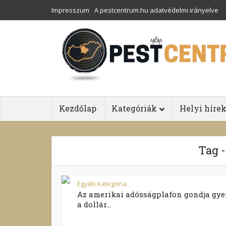
Impresszum
A pestcentrum.hu adatvédelmi irányelve
Kezdőlap
Kategóriák
Helyi híre
Tag -
Egyéb kategória
Az amerikai adósságplafon gondja gye
a dollár...