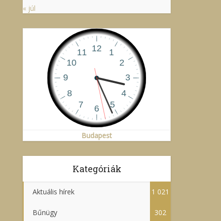
« júl
Budapest
Kategóriák
Aktuális hírek
1 021
Bűnügy
302