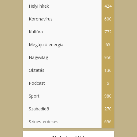
Helyi hírek
424
Koronavírus
600
Kultúra
772
Megújuló energia
65
Nagyvilág
950
Oktatás
136
Podcast
6
Sport
980
Szabadidő
270
Színes-érdekes
656