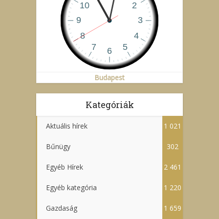
Budapest
Kategóriák
Aktuális hírek
1 021
Bűnügy
302
Egyéb Hírek
2 461
Egyéb kategória
1 220
Gazdaság
1 659