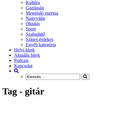
Kultúra
Gazdaság
Megújuló energia
Nagyvilág
Oktatás
Sport
Szabadidő
Színes-érdekes
Egyéb kategória
Helyi hírek
Aktuális hírek
Podcast
Kapcsolat
Tag - gitár