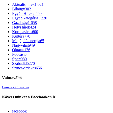
Aktuális hírek
1 021
Bűnügy
302
Egyéb Hírek
2 460
Egyéb kategória
1 220
Gazdaság
1 658
Helyi hírek
424
Koronavírus
600
Kultúra
770
Megújuló energia
65
Nagyvilág
949
Oktatás
136
Podcast
6
Sport
980
Szabadidő
270
Színes-érdekes
656
Valutaváltó
Currency Converter
Kövess minket a Facebookon is!
facebook